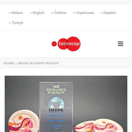
» Italiano
» English
» Čeština
» Українська
» Español
» Türkçe
HOME
»
#DIGITALPRINTPROOF