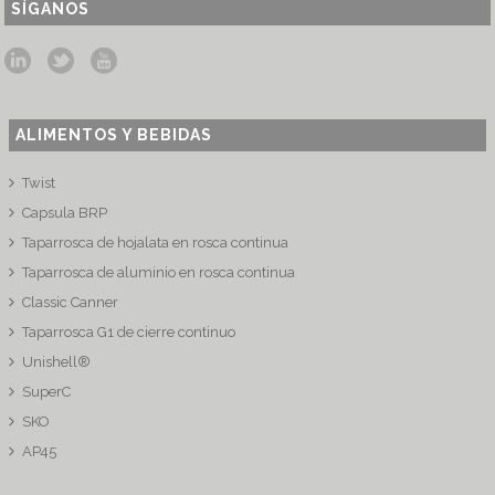
SÍGANOS
ALIMENTOS Y BEBIDAS
Twist
Capsula BRP
Taparrosca de hojalata en rosca continua
Taparrosca de aluminio en rosca continua
Classic Canner
Taparrosca G1 de cierre continuo
Unishell®
SuperC
SKO
AP45