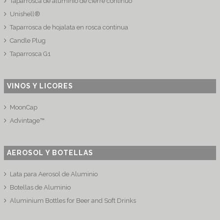
Taparrosca de aluminio de cierre continuo
Unishell®
Taparrosca de hojalata en rosca continua
Candle Plug
Taparrosca G1
VINOS Y LICORES
MoonCap
Advintage™
AEROSOL Y BOTELLAS
Lata para Aerosol de Aluminio
Botellas de Aluminio
Aluminium Bottles for Beer and Soft Drinks