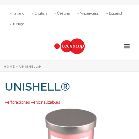
» Italiano
» English
» Čeština
» Українська
» Español
» Türkçe
HOME
»
UNISHELL®
UNISHELL®
Perforaciones Personalizables