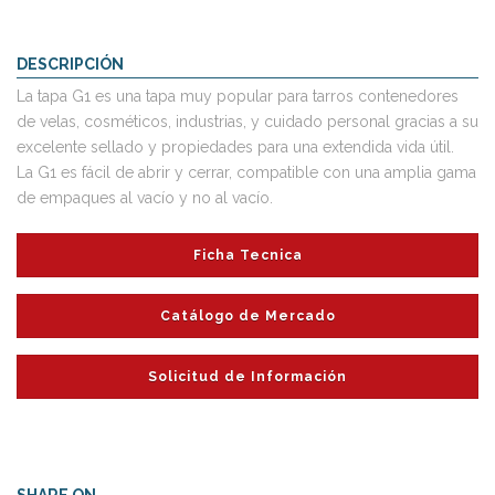
DESCRIPCIÓN
La tapa G1 es una tapa muy popular para tarros contenedores
de velas, cosméticos, industrias, y cuidado personal gracias a su
excelente sellado y propiedades para una extendida vida útil.
La G1 es fácil de abrir y cerrar, compatible con una amplia gama
de empaques al vacío y no al vacío.
Ficha Tecnica
Catálogo de Mercado
Solicitud de Información
SHARE ON