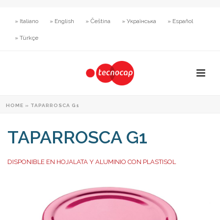
» Italiano
» English
» Čeština
» Українська
» Español
» Türkçe
HOME
»
TAPARROSCA G1
TAPARROSCA G1
DISPONIBLE EN HOJALATA Y ALUMINIO CON PLASTISOL