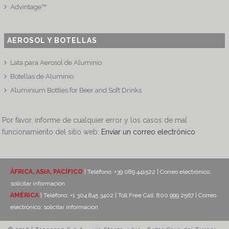
Advintage™
AEROSOL Y BOTELLAS
Lata para Aerosol de Aluminio
Botellas de Aluminio
Aluminium Bottles for Beer and Soft Drinks
Por favor, informe de cualquier error y los casos de mal
funcionamiento del sitio web:
Enviar un correo electrónico
ÁFRICA, ASIA, PACÍFICO
| Teléfono: +39 089 441522 | Correo electrónico:
solicitar información
AMÉRICA
| Teléfono: +1 304 845 3402 | Toll Free Call: 800 999 2567 | Correo
electrónico:
solicitar información