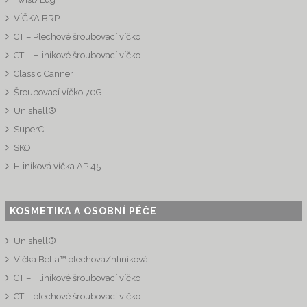
VÍČKA BRP
CT – Plechové šroubovací víčko
CT – Hliníkové šroubovací víčko
Classic Canner
Šroubovací víčko 70G
Unishell®
SuperC
SKO
Hliníková víčka AP 45
KOSMETIKA A OSOBNÍ PÉČE
Unishell®
Víčka Bella™ plechová/hliníková
CT – Hliníkové šroubovací víčko
CT – plechové šroubovací víčko