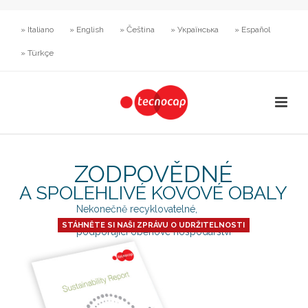
» Italiano
» English
» Čeština
» Українська
» Español
» Türkçe