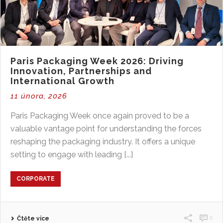
Paris Packaging Week 2026: Driving
Innovation, Partnerships and
International Growth
11 února, 2026
Paris Packaging Week once again proved to be a
valuable vantage point for understanding the forces
reshaping the packaging industry. It offers a unique
setting to engage with leading [...]
CORPORATE
0
Čtěte více