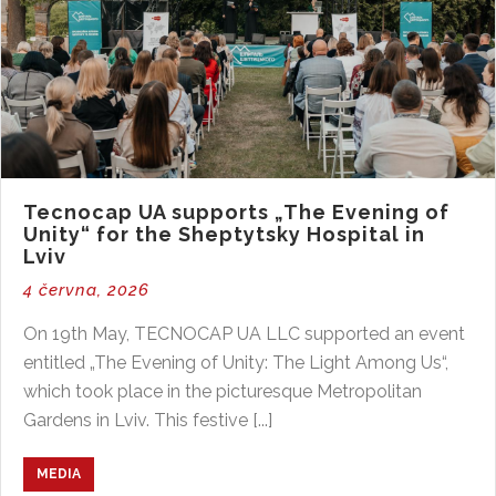
Tecnocap UA supports „The Evening of
Unity“ for the Sheptytsky Hospital in
Lviv
4 června, 2026
On 19th May, TECNOCAP UA LLC supported an event
entitled „The Evening of Unity: The Light Among Us“,
which took place in the picturesque Metropolitan
Gardens in Lviv. This festive [...]
MEDIA