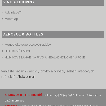
VÍNO A LIHOVINY
Advintage™
MoonCap
AEROSOL & BOTTLES
Monoblokové aerosolové nádoby
HLINÍKOVÉ LÁHVE
HLINÍKOVÉ LÁHVE NA PIVO A NEALKOHOLICKÉ NÁPOJE
Nahlaste prosím všechny chyby a případy selhání webových
stránek:
Pošlete e-mail
AFRIKA, ASIE, TICHOMOŘÍ
| Telefon: +39 089 441522 | E-mail:
Požádejte o
další informace