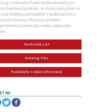
t/Lug s dokonalou funkcí kyslíkové bariéry pro
hou trvanlivost produktů. Je vhodný pro plnění za
 a za studena a kompatibilní s pasterizačními a
lizačními procesy. Může být vyroben s
ečnostním prolisem pro indikaci vakuového
ení.
Technický List
Katalog Trhu
Požádejte o další informace
ET NA