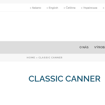
» Italiano
» English
» Čeština
» Українська
»
O NÁS
VÝROB
HOME
»
CLASSIC CANNER
CLASSIC CANNER