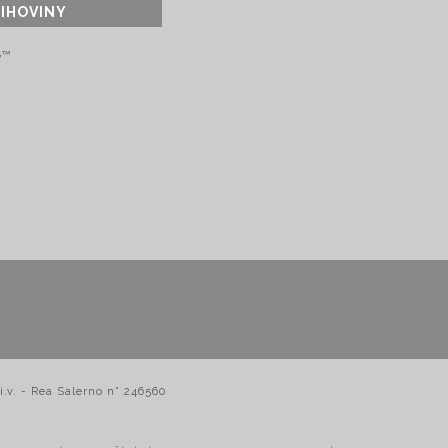
LIHOVINY
e™
i.v. - Rea Salerno n° 246560