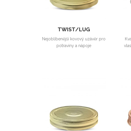
TWIST/LUG
Nejoblíbenější kovový uzávěr pro
Kva
potraviny a nápoje
vla