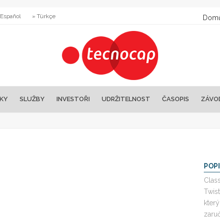
 Español
» Türkçe
Dom
KY
SLUŽBY
INVESTOŘI
UDRŽITELNOST
ČASOPIS
ZÁVO
POP
Clas
Twis
který
zaru