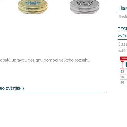
TĚS
Plast
TEC
ZVĚT
Clas
další 
h obalů úpravou designu pomocí velkého rozsahu
RO ZVĚTŠENÍ)