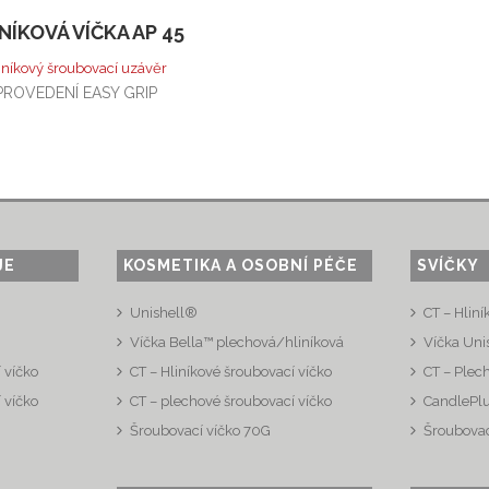
NÍKOVÁ VÍČKA AP 45
iníkový šroubovací uzávěr
PROVEDENÍ EASY GRIP
JE
KOSMETIKA A OSOBNÍ PÉČE
SVÍČKY
Unishell®
CT – Hliní
Víčka Bella™ plechová/hliníková
Víčka Uni
 víčko
CT – Hliníkové šroubovací víčko
CT – Plec
 víčko
CT – plechové šroubovací víčko
CandlePl
Šroubovací víčko 70G
Šroubovac