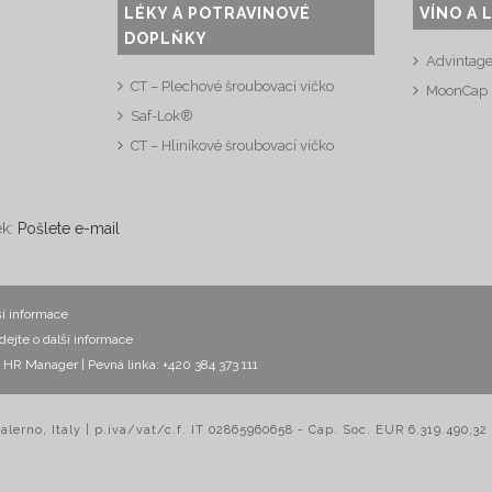
LÉKY A POTRAVINOVÉ
VÍNO A 
DOPLŇKY
Advintag
CT – Plechové šroubovací víčko
MoonCap
Saf-Lok®
CT – Hliníkové šroubovací víčko
ek:
Pošlete e-mail
ší informace
dejte o další informace
ák, HR Manager
| Pevná linka: +420 384 373 111
Salerno, Italy | p.iva/vat/c.f. IT 02865960658 - Cap. Soc. EUR 6.319.490,32 