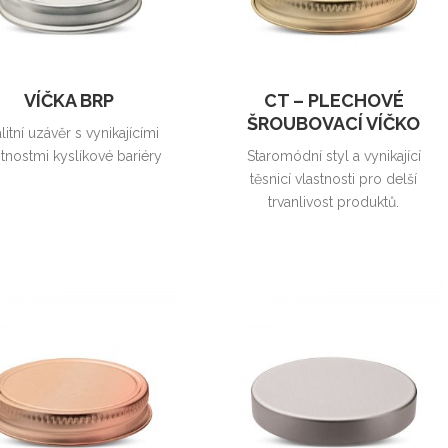
VÍČKA BRP
CT – PLECHOVÉ
ŠROUBOVACÍ VÍČKO
litní uzávěr s vynikajícími
stnostmi kyslíkové bariéry
Staromódní styl a vynikající
těsnicí vlastnosti pro delší
trvanlivost produktů.