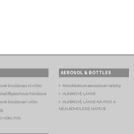
AEROSOL & BOTTLES
kové šroubovací ct víčko
Monoblokové aerosolové nádoby
shell®plechová/hliníková
HLINÍKOVÉ LÁHVE
hové šroubovací víčko
HLINÍKOVÉ LÁHVE NA PIVO A
NEALKOHOLICKÉ NÁPOJE
ug
í víčko 70G