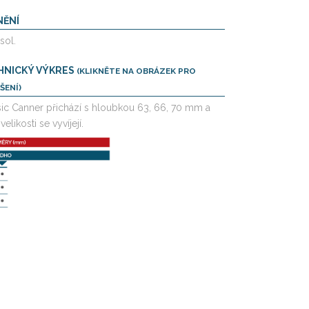
NĚNÍ
isol.
HNICKÝ VÝKRES
(KLIKNĚTE NA OBRÁZEK PRO
ŠENÍ)
sic Canner přichází s hloubkou 63, 66, 70 mm a
velikosti se vyvíjejí.