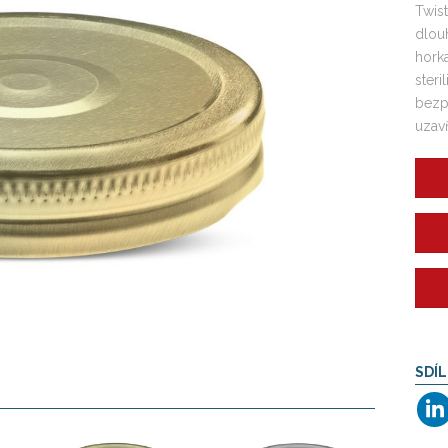
Twis
dlou
horka
steri
bezp
uzavř
SDÍL