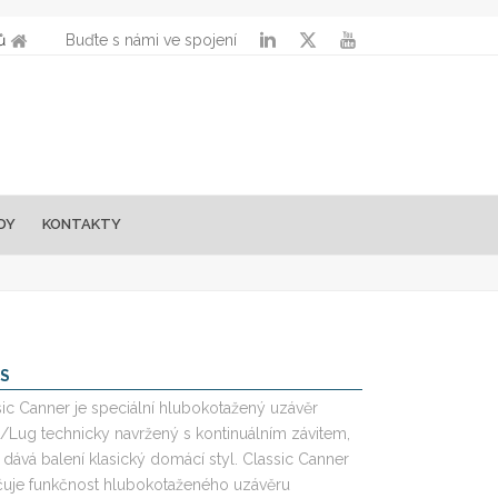
ů
Buďte s námi ve spojení
DY
KONTAKTY
IS
sic Canner je speciální hlubokotažený uzávěr
t/Lug technicky navržený s kontinuálním závitem,
 dává balení klasický domácí styl. Classic Canner
čuje funkčnost hlubokotaženého uzávěru