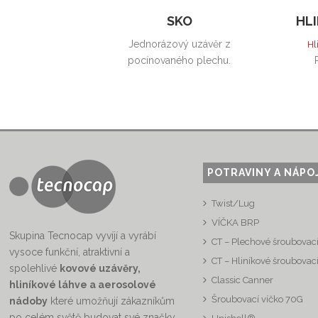
SKO
HLI
Jednorázový uzávěr z
Hl
pocínovaného plechu.
POTRAVINY A NÁPO
Twist/Lug
VÍČKA BRP
Skupina Tecnocap vyvíjí a vyrábí
CT – Plechové šroubovací
vysoce funkční, atraktivní a
CT – Hliníkové šroubovací
spolehlivé
kovové uzávěry,
Classic Canner
hliníkové láhve a aerosolové
Šroubovací víčko 70G
nádoby
které umožňují zákazníkům
po celém světě budovat své značky,