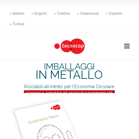
» Italiano
» English
» Čeština
» Українська
» Español
» Türkçe