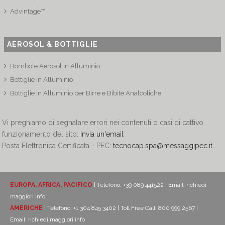
Advintage™
AEROSOL & BOTTIGLIE
Bombole Aerosol in Alluminio
Bottiglie in Alluminio
Bottiglie in Alluminio per Birre e Bibite Analcoliche
Vi preghiamo di segnalare errori nei contenuti o casi di cattivo
funzionamento del sito:
Invia un'email
Posta Elettronica Certificata - PEC:
tecnocap.spa@messaggipec.it
EUROPA, AFRICA, PACIFICO
| Telefono: +39 089 441522 | Email:
richiedi
maggiori info
AMERICHE
| Telefono: +1 304 845 3402 | Toll Free Call: 800 999 2567 |
Email:
richiedi maggiori info