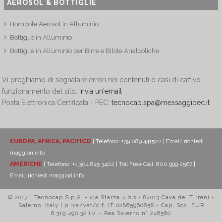
AEROSOL & BOTTIGLIE
Bombole Aerosol in Alluminio
Bottiglie in Alluminio
Bottiglie in Alluminio per Birre e Bibite Analcoliche
Vi preghiamo di segnalare errori nei contenuti o casi di cattivo
funzionamento del sito:
Invia un'email
Posta Elettronica Certificata - PEC:
tecnocap.spa@messaggipec.it
EUROPA, AFRICA, PACIFICO
| Telefono: +39 089 441522 | Email:
richiedi
maggiori info
AMERICHE
| Telefono: +1 304 845 3402 | Toll Free Call: 800 999 2567 |
Email:
richiedi maggiori info
© 2017 | Tecnocap S.p.A. - via Starza 4 bis - 84013 Cava de' Tirreni -
Salerno, Italy | p.iva/vat/c.f. IT 02865960658 - Cap. Soc. EUR
6.319.490,32 i.v. - Rea Salerno n° 246560