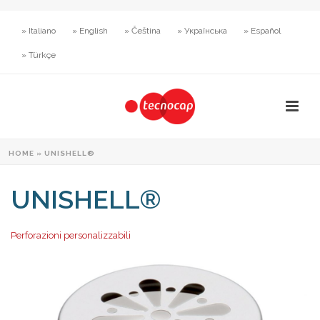
» Italiano
» English
» Čeština
» Українська
» Español
» Türkçe
HOME
»
UNISHELL®
UNISHELL®
Perforazioni personalizzabili