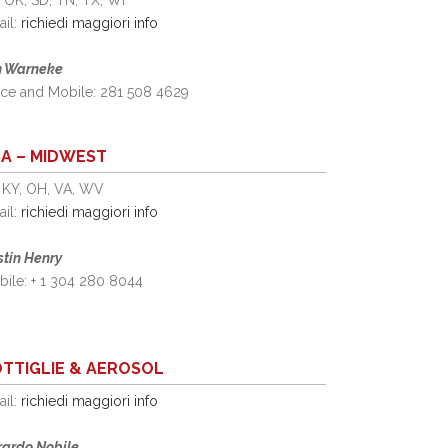
 OK, SD, TN, TX, WI
ail:
richiedi maggiori info
n Warneke
ice and Mobile: 281 508 4629
A – MIDWEST
, KY, OH, VA, WV
ail:
richiedi maggiori info
stin Henry
ile: + 1 304 280 8044
TTIGLIE & AEROSOL
ail:
richiedi maggiori info
rardo Nobile