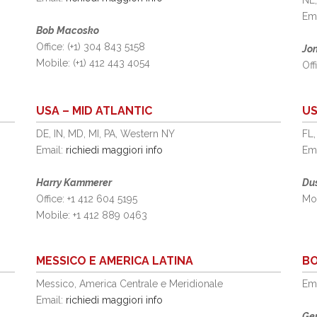
NE,
Em
Bob Macosko
Office: (+1) 304 843 5158
Jo
Mobile: (+1) 412 443 4054
Off
USA – MID ATLANTIC
US
DE, IN, MD, MI, PA, Western NY
FL
Email:
richiedi maggiori info
Em
Harry Kammerer
Du
Office: +1 412 604 5195
Mob
Mobile: +1 412 889 0463
MESSICO E AMERICA LATINA
BO
Messico, America Centrale e Meridionale
Em
Email:
richiedi maggiori info
Ge