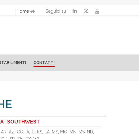
Home
Seguici su
STABILIMENTI
CONTATTI
HE
SA- SOUTHWEST
 AR, AZ, CO, IA, IL, KS, LA, MS, MO, MN, MS, ND,