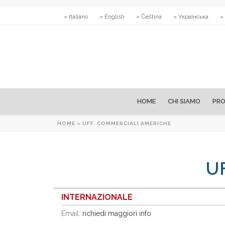
» Italiano
» English
» Čeština
» Українська
»
HOME
CHI SIAMO
PRO
HOME
»
UFF. COMMERCIALI AMERICHE
U
INTERNAZIONALE
Email:
richiedi maggiori info