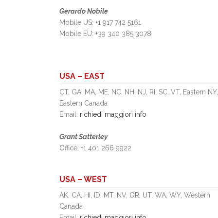
Gerardo Nobile
Mobile US: +1 917 742 5161
Mobile EU: +39 340 385 3078
USA – EAST
CT, GA, MA, ME, NC, NH, NJ, RI, SC, VT, Eastern NY,
Eastern Canada
Email:
richiedi maggiori info
Grant Satterley
Office: +1 401 266 9922
USA – WEST
AK, CA, HI, ID, MT, NV, OR, UT, WA, WY, Western
Canada
Email:
richiedi maggiori info