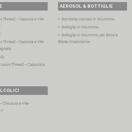
E
AEROSOL & BOTTIGLIE
s Thread – Capsula a Vite
Bombole Aerosol in Alluminio
o
Bottiglie in Alluminio
®
Bottiglie in Alluminio per Birre e
s Thread – Capsula a Vite
Bibite Analcoliche
agnata
ug
nuous Thread – Capsula a
ALCOLICI
 Chiusura a Vite
e™