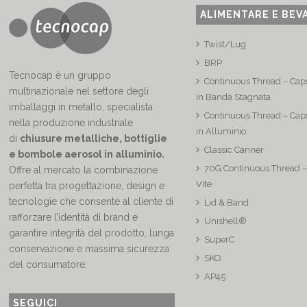
ALIMENTARE E BEV
Twist/Lug
BRP
Tecnocap è un gruppo
Continuous Thread – Caps
multinazionale nel settore degli
in Banda Stagnata
imballaggi in metallo, specialista
Continuous Thread – Caps
nella produzione industriale
in Alluminio
di
chiusure metalliche, bottiglie
Classic Canner
e bombole aerosol in alluminio.
70G Continuous Thread –
Offre al mercato la combinazione
Vite
perfetta tra progettazione, design e
tecnologie che consente al cliente di
Lid & Band
rafforzare l’identità di brand e
Unishell®
garantire integrità del prodotto, lunga
SuperC
conservazione e massima sicurezza
SKO
del consumatore.
AP45
SEGUICI