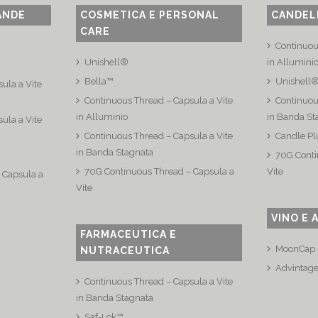
ANDE
COSMETICA E PERSONAL
CANDEL
CARE
Continuou
Unishell®
in Allumini
Bella™
Unishell
ula a Vite
Continuous Thread – Capsula a Vite
Continuou
in Alluminio
in Banda St
ula a Vite
Continuous Thread – Capsula a Vite
Candle Pl
in Banda Stagnata
70G Conti
70G Continuous Thread – Capsula a
Vite
 Capsula a
Vite
VINO E 
FARMACEUTICA E
MoonCap –
NUTRACEUTICA
Advintag
Continuous Thread – Capsula a Vite
in Banda Stagnata
Saf-Lok™