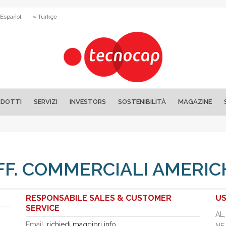
 Español
» Türkçe
DOTTI
SERVIZI
INVESTORS
SOSTENIBILITÀ
MAGAZINE
FF. COMMERCIALI AMERIC
RESPONSABILE SALES & CUSTOMER
U
SERVICE
AL,
Email:
richiedi maggiori info