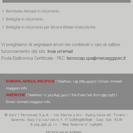
Bombole Aerosol in Alluminio
Bottiglie in Alluminio
Bottiglie in Alluminio per Birre e Bibite Analcoliche
Vi preghiamo di segnalare errori nei contenuti o casi di cattivo
funzionamento del sito:
Invia un'email
Posta Elettronica Certificata - PEC:
tecnocap.spa@messaggipec.it
EUROPA, AFRICA, PACIFICO
| Telefono: +39 089 441522 | Email:
richiedi
maggiori info
AMERICHE
| Telefono: +1 304 845 3402 | Toll Free Call: 800 999 2567 |
Email:
richiedi maggiori info
© 2017 | Tecnocap S.p.A. - via Starza 4 bis - 84013 Cava de' Tirreni -
Salerno, Italy | p.iva/vat/c.f. IT 02865960658 - Cap. Soc. EUR
6.319.490,32 i.v. - Rea Salerno n° 246560
TECNOCAP ACADEMY