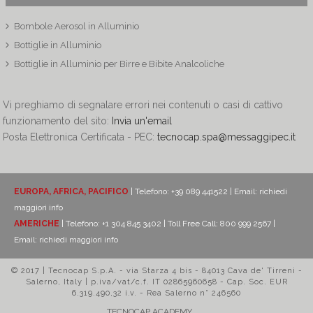
Bombole Aerosol in Alluminio
Bottiglie in Alluminio
Bottiglie in Alluminio per Birre e Bibite Analcoliche
Vi preghiamo di segnalare errori nei contenuti o casi di cattivo
funzionamento del sito:
Invia un'email
Posta Elettronica Certificata - PEC:
tecnocap.spa@messaggipec.it
EUROPA, AFRICA, PACIFICO
| Telefono: +39 089 441522 | Email:
richiedi
maggiori info
AMERICHE
| Telefono: +1 304 845 3402 | Toll Free Call: 800 999 2567 |
Email:
richiedi maggiori info
© 2017 | Tecnocap S.p.A. - via Starza 4 bis - 84013 Cava de' Tirreni -
Salerno, Italy | p.iva/vat/c.f. IT 02865960658 - Cap. Soc. EUR
6.319.490,32 i.v. - Rea Salerno n° 246560
TECNOCAP ACADEMY