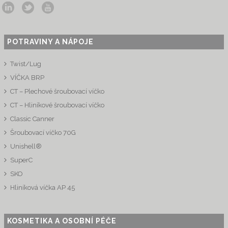
POTRAVINY A NÁPOJE
Twist/Lug
VÍČKA BRP
CT – Plechové šroubovací víčko
CT – Hliníkové šroubovací víčko
Classic Canner
Šroubovací víčko 70G
Unishell®
SuperC
SKO
Hliníková víčka AP 45
KOSMETIKA A OSOBNÍ PÉČE