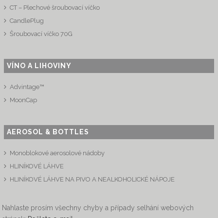
CT – Plechové šroubovací víčko
CandlePlug
Šroubovací víčko 70G
VÍNO A LIHOVINY
Advintage™
MoonCap
AEROSOL & BOTTLES
Monoblokové aerosolové nádoby
HLINÍKOVÉ LÁHVE
HLINÍKOVÉ LÁHVE NA PIVO A NEALKOHOLICKÉ NÁPOJE
Nahlaste prosím všechny chyby a případy selhání webových