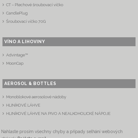
CT – Plechové šroubovací víčko
CandlePlug
Šroubovací víčko 70G
VÍNO A LIHOVINY
Advintage™
MoonCap
AEROSOL & BOTTLES
Monoblokové aerosolové nádoby
HLINÍKOVÉ LÁHVE
HLINÍKOVÉ LÁHVE NA PIVO A NEALKOHOLICKÉ NÁPOJE
Nahlaste prosím všechny chyby a případy selhání webových