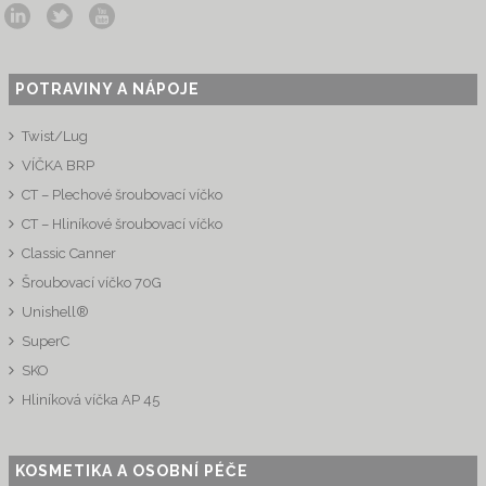
POTRAVINY A NÁPOJE
Twist/Lug
VÍČKA BRP
CT – Plechové šroubovací víčko
CT – Hliníkové šroubovací víčko
Classic Canner
Šroubovací víčko 70G
Unishell®
SuperC
SKO
Hliníková víčka AP 45
KOSMETIKA A OSOBNÍ PÉČE