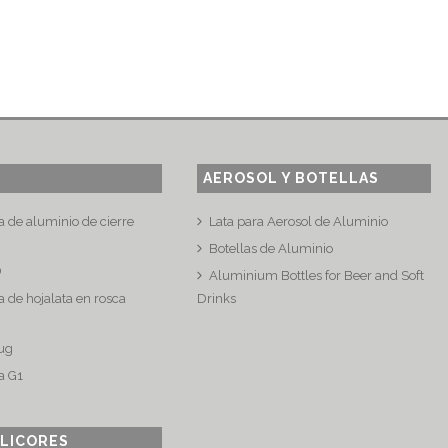
AEROSOL Y BOTELLAS
a de aluminio de cierre
Lata para Aerosol de Aluminio
Botellas de Aluminio
®
Aluminium Bottles for Beer and Soft
 de hojalata en rosca
Drinks
ug
a G1
 LICORES