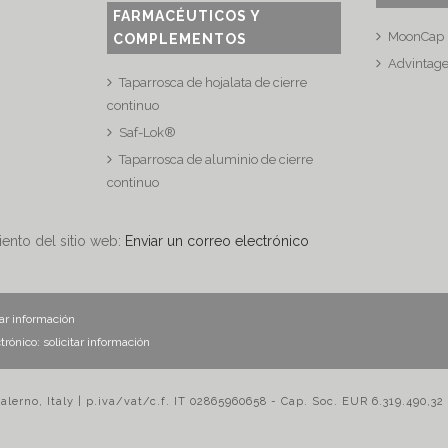
FARMACÉUTICOS Y
MoonCap
COMPLEMENTOS
Advintag
Taparrosca de hojalata de cierre
continuo
Saf-Lok®
Taparrosca de aluminio de cierre
continuo
iento del sitio web:
Enviar un correo electrónico
tar información
ctrónico:
solicitar información
Salerno, Italy | p.iva/vat/c.f. IT 02865960658 - Cap. Soc. EUR 6.319.490,32 