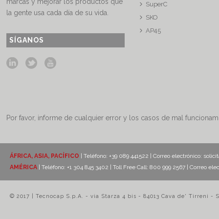
marcas y mejorar los productos que
SuperC
la gente usa cada día de su vida.
SKO
AP45
SÍGANOS
Por favor, informe de cualquier error y los casos de mal funcionam
ÁFRICA, ASIA, PACÍFICO
| Teléfono: +39 089 441522 | Correo electrónico:
solici
AMÉRICA
| Teléfono: +1 304 845 3402 | Toll Free Call: 800 999 2567 | Correo ele
© 2017 | Tecnocap S.p.A. - via Starza 4 bis - 84013 Cava de' Tirreni - 