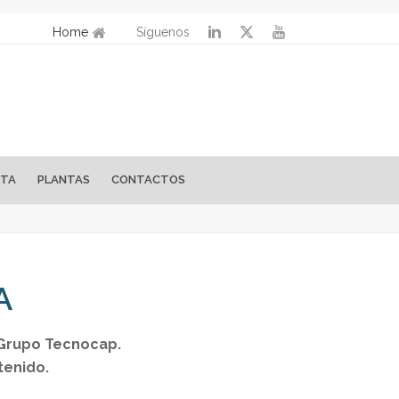
Home
Síguenos
STA
PLANTAS
CONTACTOS
A
 Grupo Tecnocap.
tenido.