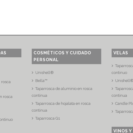
DAS
COSMÉTICOS Y CUIDADO
VELAS
PERSONAL
Taparrosc
Unishell®
continuo
Bella™
Unishell
n rosca
Taparrosca de aluminio en rosca
Taparrosca
continua
continua
n rosca
Taparrosca de hojalata en rosca
Candle Pl
continua
Taparrosc
Taparrosca G1
continuo
VINOS Y