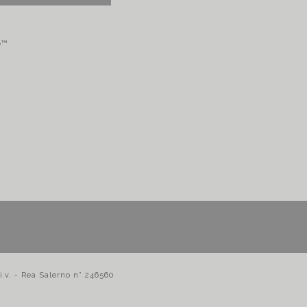
e™
i.v. - Rea Salerno n° 246560