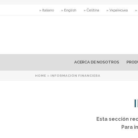
» Italiano
» English
» Čeština
» Українська
»
ACERCA DE NOSOTROS
PROD
HOME
»
INFORMACIÓN FINANCIERA
Esta sección re
Para i