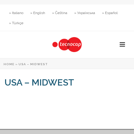
» Italiano
» English
» Čeština
» Українська
» Español
» Türkçe
HOME
»
USA – MIDWEST
USA – MIDWEST