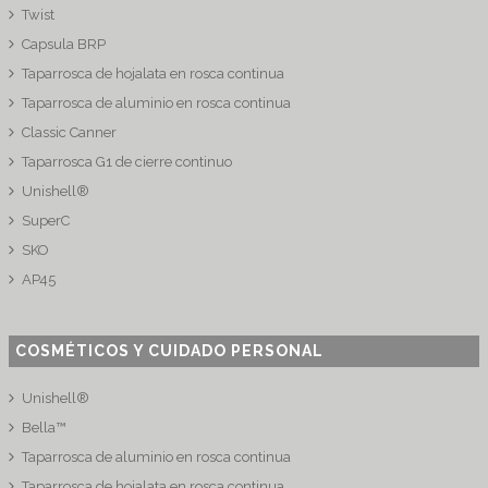
Twist
Capsula BRP
Taparrosca de hojalata en rosca continua
Taparrosca de aluminio en rosca continua
Classic Canner
Taparrosca G1 de cierre continuo
Unishell®
SuperC
SKO
AP45
COSMÉTICOS Y CUIDADO PERSONAL
Unishell®
Bella™
Taparrosca de aluminio en rosca continua
Taparrosca de hojalata en rosca continua