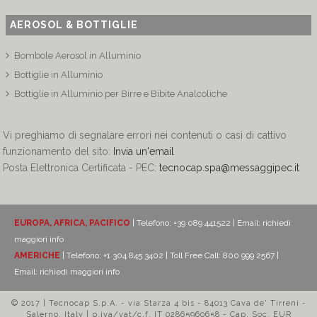
AEROSOL & BOTTIGLIE
Bombole Aerosol in Alluminio
Bottiglie in Alluminio
Bottiglie in Alluminio per Birre e Bibite Analcoliche
Vi preghiamo di segnalare errori nei contenuti o casi di cattivo
funzionamento del sito:
Invia un'email
Posta Elettronica Certificata - PEC:
tecnocap.spa@messaggipec.it
EUROPA, AFRICA, PACIFICO
| Telefono: +39 089 441522 | Email:
richiedi
maggiori info
AMERICHE
| Telefono: +1 304 845 3402 | Toll Free Call: 800 999 2567 |
Email:
richiedi maggiori info
© 2017 | Tecnocap S.p.A. - via Starza 4 bis - 84013 Cava de' Tirreni -
Salerno, Italy | p.iva/vat/c.f. IT 02865960658 - Cap. Soc. EUR