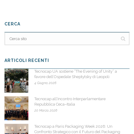
CERCA
ARTICOLI RECENTI
Tecnocap UA sostiene “The Evening of Unity” a
favore dell’Ospedale Sheptytsky di Leopoli
4 Giugno, 2026
Tecnocap all’Incontro Interparlamentare
Repubblica Ceca–Italia
20 Marzo, 2026
Tecnocap a Paris Packaging Week 2026: Un
Confronto Strategico con il Futuro del Packaging