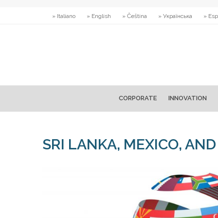
» Italiano
» English
» Čeština
» Українська
» Esp
CORPORATE
INNOVATION
SRI LANKA, MEXICO, AND