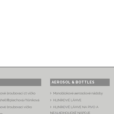
AEROSOL & BOTTLES
kové šroubovací ct víčko
Monoblokové aerosolové nádoby
shell®plechová/hliníková
HLINÍKOVÉ LÁHVE
hové šroubovací víčko
HLINÍKOVÉ LÁHVE NA PIVO A
NEALKOHOLICKÉ NÁPOJE
ug