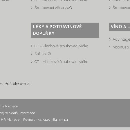
Šroubovací víčko 70G
Šroubovac
LÉKY A POTRAVINOVÉ
VÍNO A 
DOPLŇKY
Advintag
CT – Plechové šroubovací víčko
MoonCap
Saf-Lok®
CT – Hliníkové šroubovací víčko
ek:
Pošlete e-mail
ší informace
dejte o další informace
ák, HR Manager
| Pevná linka: +420 384 373 111