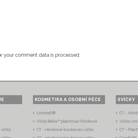
w your comment data is processed
.
JE
KOSMETIKA A OSOBNÍ PÉČE
SVÍČKY
Unishell®
CT – Hliní
Víčka Bella™ plechová/hliníková
Víčka Uni
 víčko
CT – Hliníkové šroubovací víčko
CT – Plec
 víčko
CT – plechové šroubovací víčko
CandlePl