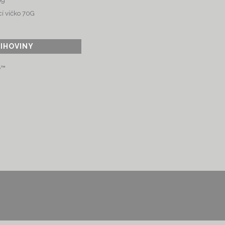
í víčko 70G
LIHOVINY
e™