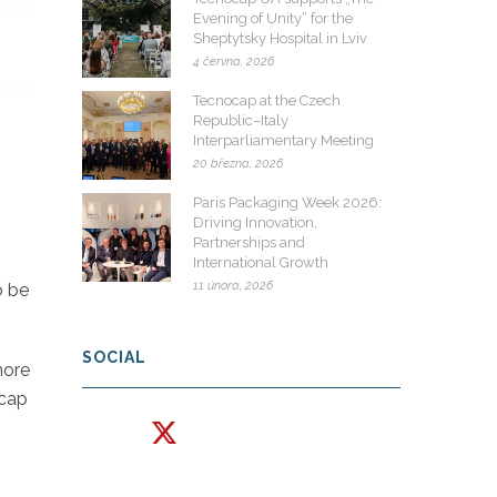
Evening of Unity“ for the
Sheptytsky Hospital in Lviv
4 června, 2026
Tecnocap at the Czech
Republic–Italy
Interparliamentary Meeting
20 března, 2026
Paris Packaging Week 2026:
Driving Innovation,
Partnerships and
International Growth
11 února, 2026
o be
SOCIAL
more
ocap