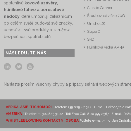
spolehlivé
kovové uzávěry,
Classic Canner
hliníkové láhve a aerosolové
Šroubovací víčko 70G
nádoby
které umožňují zákazníkům
po celém světě budovat své značky,
Unishell®
uchovávat své produkty a zaručovat
SuperC
bezpečnost spotřebitelů.
SKO
Hliníková víčka AP 45
NÁSLEDUJTE NÁS
Nahlaste prosím všechny chyby a případy selhání webových strán
AFRIKA, ASIE, TICHOMOŘÍ
| Telefon: +39 089 441522 | E-mail:
Požádejte o dal
AMERIKA
| Telefon: +1 304 845 3402 | Toll Free Call: 800 999 2567 | E-mail:
Požá
WHISTLEBLOWING KONTAKTNÍ OSOBA
Pošlete e-mail - Ing. Jan Ondr