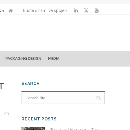
STI
Buďte s námi ve spojení
PACKAGING DESIGN
MEDIA
T
SEARCH
. The
RECENT POSTS
Tecnocap UA supports „The