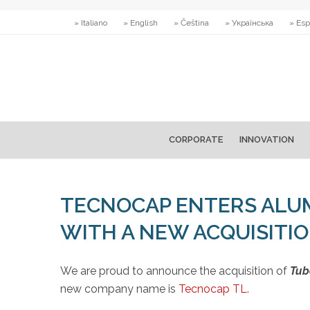
» Italiano
» English
» Čeština
» Українська
» Esp
CORPORATE
INNOVATION
TECNOCAP ENTERS ALU
WITH A NEW ACQUISITI
We are proud to announce the acquisition of
Tub
new company name is
Tecnocap TL.