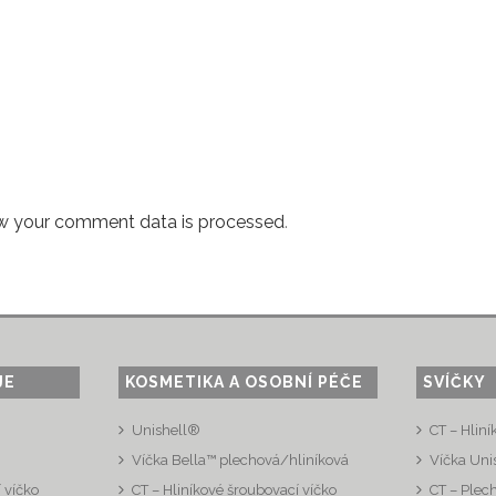
w your comment data is processed
.
JE
KOSMETIKA A OSOBNÍ PÉČE
SVÍČKY
Unishell®
CT – Hliní
Víčka Bella™ plechová/hliníková
Víčka Uni
 víčko
CT – Hliníkové šroubovací víčko
CT – Plec