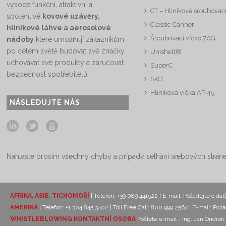
vysoce funkční, atraktivní a
CT – Hliníkové šroubovací
spolehlivé
kovové uzávěry,
Classic Canner
hliníkové láhve a aerosolové
Šroubovací víčko 70G
nádoby
které umožňují zákazníkům
po celém světě budovat své značky,
Unishell®
uchovávat své produkty a zaručovat
SuperC
bezpečnost spotřebitelů.
SKO
Hliníková víčka AP 45
NÁSLEDUJTE NÁS
Nahlaste prosím všechny chyby a případy selhání webových strán
AFRIKA, ASIE, TICHOMOŘÍ
| Telefon: +39 089 441522 | E-mail:
Požádejte o dal
AMERIKA
| Telefon: +1 304 845 3402 | Toll Free Call: 800 999 2567 | E-mail:
Požá
WHISTLEBLOWING KONTAKTNÍ OSOBA
Pošlete e-mail - Ing. Jan Ondr