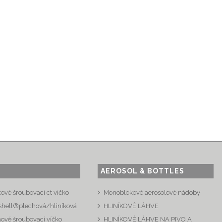
AEROSOL & BOTTLES
kové šroubovací ct víčko
Monoblokové aerosolové nádoby
shell®plechová/hliníková
HLINÍKOVÉ LÁHVE
hové šroubovací víčko
HLINÍKOVÉ LÁHVE NA PIVO A