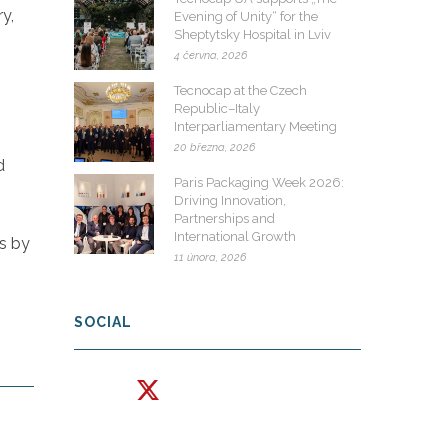
y,
Evening of Unity“ for the
Sheptytsky Hospital in Lviv
4 června, 2026
Tecnocap at the Czech
Republic–Italy
Interparliamentary Meeting
20 března, 2026
d
Paris Packaging Week 2026:
Driving Innovation,
Partnerships and
International Growth
es by
11 února, 2026
SOCIAL