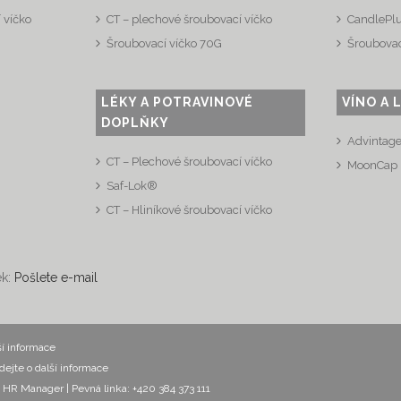
 víčko
CT – plechové šroubovací víčko
CandlePl
Šroubovací víčko 70G
Šroubovac
LÉKY A POTRAVINOVÉ
VÍNO A 
DOPLŇKY
Advintag
CT – Plechové šroubovací víčko
MoonCap
Saf-Lok®
CT – Hliníkové šroubovací víčko
ek:
Pošlete e-mail
ší informace
dejte o další informace
ák, HR Manager
| Pevná linka: +420 384 373 111