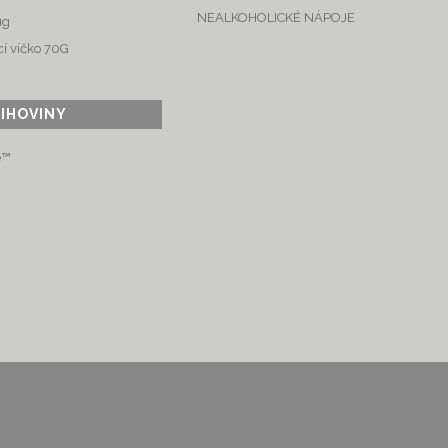
NEALKOHOLICKÉ NÁPOJE
ug
í víčko 70G
LIHOVINY
e™