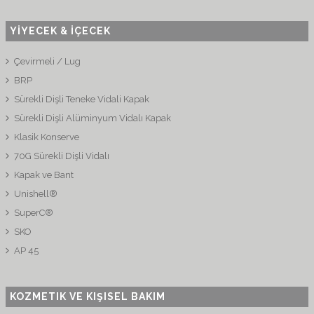
YİYECEK & İÇECEK
Çevirmeli / Lug
BRP
Sürekli Dişli Teneke Vidali Kapak
Sürekli Dişli Alüminyum Vidalı Kapak
Klasik Konserve
70G Sürekli Dişli Vidalı
Kapak ve Bant
Unishell®
SuperC®
SKO
AP 45
KOZMETIK VE KIŞISEL BAKIM