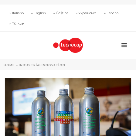
» Italiano
» English
» Čeština
» Українська
» Español
» Türkçe
HOME
»
INDUSTRIALINNOVATION