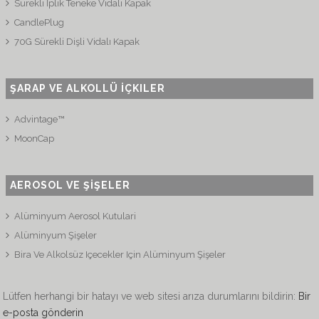
Sürekli İplik Teneke Vidalı Kapak
CandlePlug
70G Sürekli Dişli Vidalı Kapak
ŞARAP VE ALKOLLÜ İÇKILER
Advintage™
MoonCap
AEROSOL VE ŞİŞELER
Alüminyum Aerosol Kutulari
Alüminyum Şişeler
Bira Ve Alkolsüz Içecekler Için Alüminyum Şişeler
Lütfen herhangi bir hatayı ve web sitesi arıza durumlarını bildirin:
Bir
e-posta gönderin