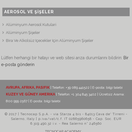
AEROSOL VE ŞİŞELER
Alüminyum Aerosol Kutulari
Alüminyum Şişeler
Bira Ve Alkolsüz Içecekler Için Alüminyum Şişeler
Lütfen herhangi bir hatayı ve web sitesi arıza durumlarını bildirin:
Bir
e-posta gönderin
AVRUPA, AFRIKA, PASIFIK
| Telefon: +39 089 441522 | E-posta:
bilgi talebi
KUZEY VE GÜNEY AMERIKA
| Telefon: +1 304 845 3402 | Ücretsiz Arama:
800 999 2567 | E-posta:
bilgi talebi
© 2017 | Tecnocap S.p.A. - via Starza 4 bis - 84013 Cava de' Tirreni -
Salerno, Italy | p.iva/vat/c.f. IT 02865960658 - Cap. Soc. EUR
6.319.490,32 i.v. - Rea Salerno n° 246560
TECNOCAP ACADEMY