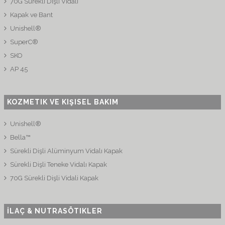
70G Sürekli Dişli Vidalı
Kapak ve Bant
Unishell®
SuperC®
SKO
AP 45
KOZMETIK VE KIŞISEL BAKIM
Unishell®
Bella™
Sürekli Dişli Alüminyum Vidalı Kapak
Sürekli Dişli Teneke Vidalı Kapak
70G Sürekli Dişli Vidali Kapak
İLAÇ & NUTRASÖTIKLER