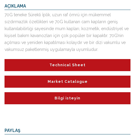
AÇIKLAMA
70G teneke Sürekli İplik, uzun raf ömrü için mükemmel
sızdırmazlık özellikleri ve 70G kullanan cam kapların geniş
kullanılabilirliği sayesinde mum kapları, kozmetik, endüstriyel ve
kişisel bakım kavanozları için çok popüler bir kapaktır. 70G’nin
açılması ve yeniden kapatılması kolaydır ve bir dizi vakumlu ve
vakumsuz paketlenmiş uygulamayla uyumludur.
Technical Sheet
Market Catalogue
Bilgi isteyin
PAYLAŞ