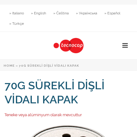
» Italiano
» English
» Čeština
» Українська
» Español
» Türkçe
HOME
»
70G SÜREKLI DIŞLI VIDALI KAPAK
70G SÜREKLI DIŞLI
VIDALI KAPAK
Teneke veya alüminyum olarak mevcuttur