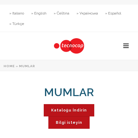
» Italiano
» English
» Čeština
» Українська
» Español
» Türkçe
HOME
»
MUMLAR
MUMLAR
Kataloğu İndirin
Bilgi isteyin