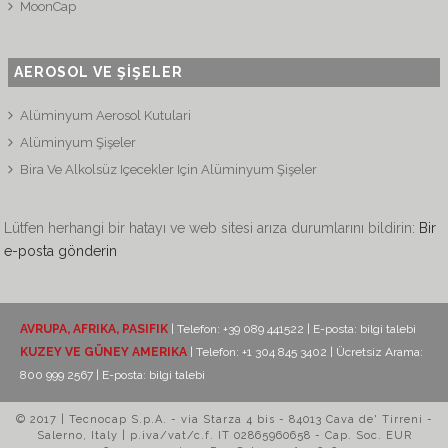
MoonCap
AEROSOL VE ŞİŞELER
Alüminyum Aerosol Kutulari
Alüminyum Şişeler
Bira Ve Alkolsüz Içecekler Için Alüminyum Şişeler
Lütfen herhangi bir hatayı ve web sitesi arıza durumlarını bildirin:
Bir
e-posta gönderin
AVRUPA, AFRIKA, PASIFIK
| Telefon: +39 089 441522 | E-posta:
bilgi talebi
KUZEY VE GÜNEY AMERIKA
| Telefon: +1 304 845 3402 | Ücretsiz Arama:
800 999 2567 | E-posta:
bilgi talebi
© 2017 | Tecnocap S.p.A. - via Starza 4 bis - 84013 Cava de' Tirreni -
Salerno, Italy | p.iva/vat/c.f. IT 02865960658 - Cap. Soc. EUR