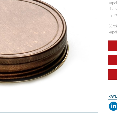
kapak
dizi
uyum
Sürek
kapak
PAY