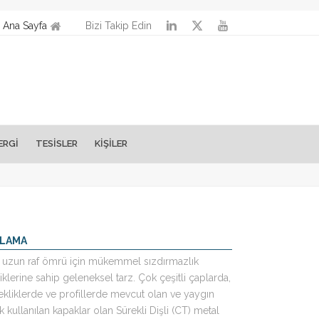
Ana Sayfa
Bizi Takip Edin
ERGİ
TESISLER
KİŞİLER
KLAMA
 uzun raf ömrü için mükemmel sızdırmazlık
iklerine sahip geleneksel tarz. Çok çeşitli çaplarda,
kliklerde ve profillerde mevcut olan ve yaygın
k kullanılan kapaklar olan Sürekli Dişli (CT) metal