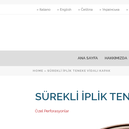
» Italiano
» English
» Čeština
» Українська
»
ANA SAYFA
HAKKIMIZDA
HOME
»
SÜREKLI İPLIK TENEKE VIDALI KAPAK
SÜREKLI İPLIK TE
Özel Perforasyonlar