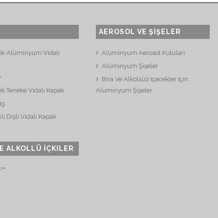
AEROSOL VE ŞİŞELER
plik Alüminyum Vidalı
Alüminyum Aerosol Kutulari
Alüminyum Şişeler
®
Bira Ve Alkolsüz Içecekler Için
lik Teneke Vidalı Kapak
Alüminyum Şişeler
ug
i Dişli Vidalı Kapak
E ALKOLLÜ İÇKILER
e™