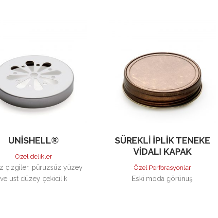
UNISHELL®
SÜREKLI İPLIK TENEKE
VIDALI KAPAK
Özel delikler
z çizgiler, pürüzsüz yüzey
Özel Perforasyonlar
ve üst düzey çekicilik
Eski moda görünüş