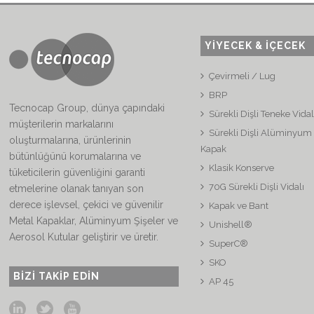
YİYECEK & İÇECEK
Çevirmeli / Lug
BRP
Tecnocap Group, dünya çapındaki
Sürekli Dişli Teneke Vida
müşterilerin markalarını
Sürekli Dişli Alüminyum 
oluşturmalarına, ürünlerinin
Kapak
bütünlüğünü korumalarına ve
Klasik Konserve
tüketicilerin güvenliğini garanti
70G Sürekli Dişli Vidalı
etmelerine olanak tanıyan son
derece işlevsel, çekici ve güvenilir
Kapak ve Bant
Metal Kapaklar, Alüminyum Şişeler ve
Unishell®
Aerosol Kutular geliştirir ve üretir.
SuperC®
SKO
BIZI TAKIP EDIN
AP 45