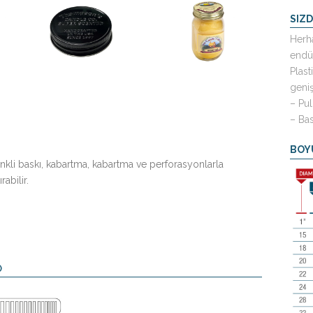
SIZ
Herha
endüs
Plast
geniş
– Pu
– Bas
BOY
renkli baskı, kabartma, kabartma ve perforasyonlarla
rabilir.
)