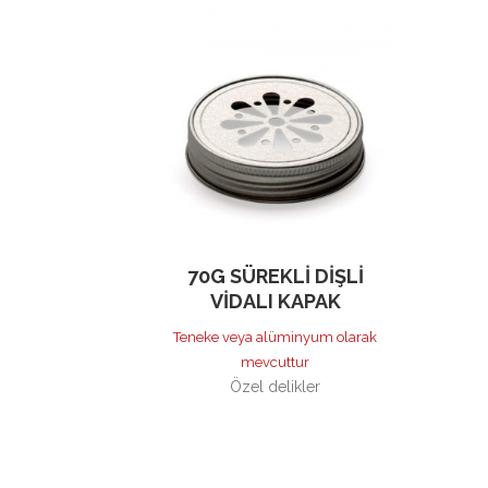
70G SÜREKLI DIŞLI
VIDALI KAPAK
Teneke veya alüminyum olarak
mevcuttur
Özel delikler