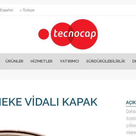
 Español
» Türkçe
ÜRÜNLER
HİZMETLER
YATIRIMCI
SÜRDÜRÜLEBİLİRLİK
D
NEKE VIDALI KAPAK
AÇI
Daha
özell
yükse
olara