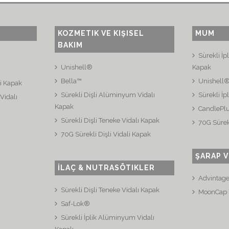
KOZMETIK VE KIŞISEL
MUM
BAKIM
Sürekli İ
Unishell®
Kapak
Bella™
Unishell
li Kapak
Sürekli Dişli Alüminyum Vidalı
Sürekli İp
Vidalı
Kapak
CandlePl
Sürekli Dişli Teneke Vidalı Kapak
70G Sürekl
70G Sürekli Dişli Vidali Kapak
ŞARAP V
İLAÇ & NUTRASÖTIKLER
Advintag
Sürekli Dişli Teneke Vidalı Kapak
MoonCap
Saf-Lok®
Sürekli İplik Alüminyum Vidalı