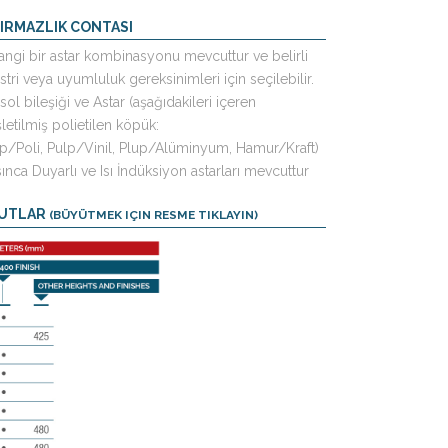
DIRMAZLIK CONTASI
ngi bir astar kombinasyonu mevcuttur ve belirli
tri veya uyumluluk gereksinimleri için seçilebilir.
isol bileşiği ve Astar (aşağıdakileri içeren
letilmiş polietilen köpük:
lp/Poli, Pulp/Vinil, Plup/Alüminyum, Hamur/Kraft)
ınca Duyarlı ve Isı İndüksiyon astarları mevcuttur
UTLAR
(BÜYÜTMEK IÇIN RESME TIKLAYIN)