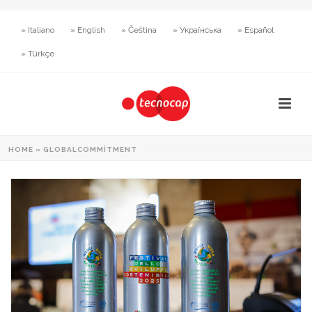
» Italiano
» English
» Čeština
» Українська
» Español
» Türkçe
HOME
»
GLOBALCOMMITMENT