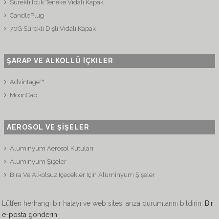
Sürekli İplik Teneke Vidalı Kapak
CandlePlug
70G Sürekli Dişli Vidalı Kapak
ŞARAP VE ALKOLLÜ İÇKILER
Advintage™
MoonCap
AEROSOL VE ŞİŞELER
Alüminyum Aerosol Kutulari
Alüminyum Şişeler
Bira Ve Alkolsüz Içecekler Için Alüminyum Şişeler
Lütfen herhangi bir hatayı ve web sitesi arıza durumlarını bildirin:
Bir
e-posta gönderin