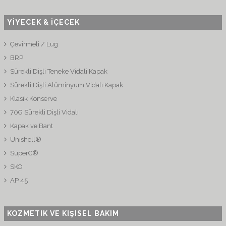
YİYECEK & İÇECEK
Çevirmeli / Lug
BRP
Sürekli Dişli Teneke Vidali Kapak
Sürekli Dişli Alüminyum Vidalı Kapak
Klasik Konserve
70G Sürekli Dişli Vidalı
Kapak ve Bant
Unishell®
SuperC®
SKO
AP 45
KOZMETIK VE KIŞISEL BAKIM