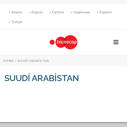
» Italiano
» English
» Čeština
» Українська
» Español
» Türkçe
HOME
»
SUUDİ ARABİSTAN
SUUDİ ARABİSTAN