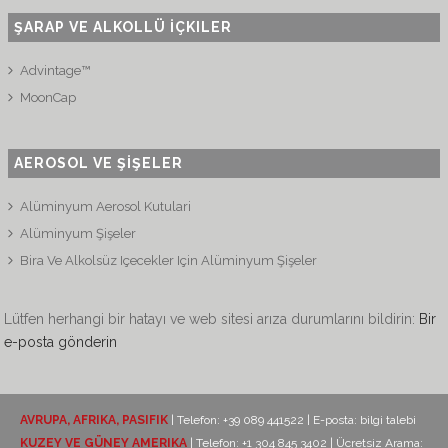
ŞARAP VE ALKOLLÜ İÇKILER
Advintage™
MoonCap
AEROSOL VE ŞİŞELER
Alüminyum Aerosol Kutulari
Alüminyum Şişeler
Bira Ve Alkolsüz Içecekler Için Alüminyum Şişeler
Lütfen herhangi bir hatayı ve web sitesi arıza durumlarını bildirin:
Bir
e-posta gönderin
AVRUPA, AFRIKA, PASIFIK
| Telefon: +39 089 441522 | E-posta:
bilgi talebi
KUZEY VE GÜNEY AMERIKA
| Telefon: +1 304 845 3402 | Ücretsiz Arama: