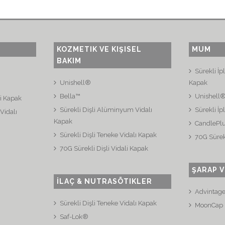
KOZMETIK VE KIŞISEL
MUM
BAKIM
Sürekli İ
Unishell®
Kapak
Bella™
Unishell
li Kapak
Sürekli Dişli Alüminyum Vidalı
Sürekli İp
Vidalı
Kapak
CandlePl
Sürekli Dişli Teneke Vidalı Kapak
70G Sürekl
70G Sürekli Dişli Vidali Kapak
ŞARAP V
İLAÇ & NUTRASÖTIKLER
Advintag
Sürekli Dişli Teneke Vidalı Kapak
MoonCap
Saf-Lok®