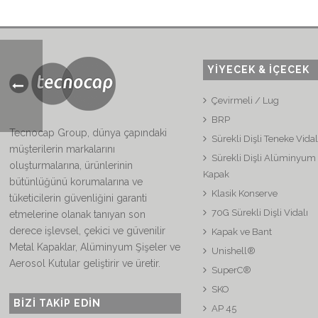
YİYECEK & İÇECEK
Çevirmeli / Lug
BRP
Tecnocap Group, dünya çapındaki
Sürekli Dişli Teneke Vida
müşterilerin markalarını
Sürekli Dişli Alüminyum 
oluşturmalarına, ürünlerinin
Kapak
bütünlüğünü korumalarına ve
Klasik Konserve
tüketicilerin güvenliğini garanti
70G Sürekli Dişli Vidalı
etmelerine olanak tanıyan son
derece işlevsel, çekici ve güvenilir
Kapak ve Bant
Metal Kapaklar, Alüminyum Şişeler ve
Unishell®
Aerosol Kutular geliştirir ve üretir.
SuperC®
SKO
BIZI TAKIP EDIN
AP 45