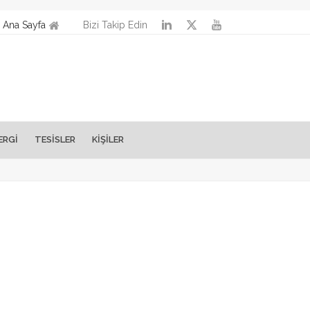
Ana Sayfa
Bizi Takip Edin
ERGİ
TESISLER
KİŞİLER