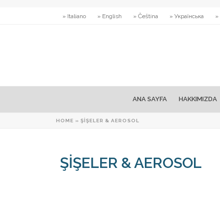
» Italiano
» English
» Čeština
» Українська
»
ANA SAYFA
HAKKIMIZDA
HOME
»
ŞİŞELER & AEROSOL
ŞİŞELER & AEROSOL