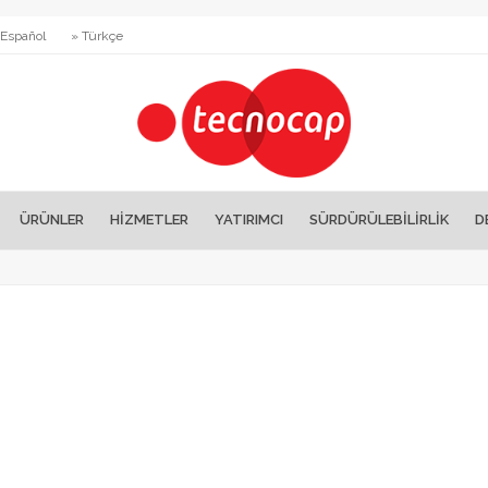
 Español
» Türkçe
ÜRÜNLER
HİZMETLER
YATIRIMCI
SÜRDÜRÜLEBİLİRLİK
D