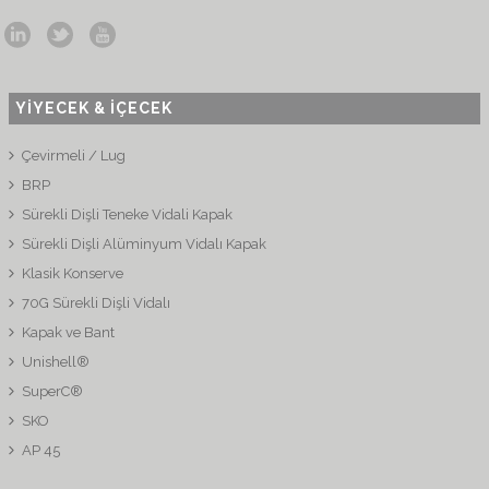
YİYECEK & İÇECEK
Çevirmeli / Lug
BRP
Sürekli Dişli Teneke Vidali Kapak
Sürekli Dişli Alüminyum Vidalı Kapak
Klasik Konserve
70G Sürekli Dişli Vidalı
Kapak ve Bant
Unishell®
SuperC®
SKO
AP 45