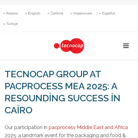
» Italiano
» English
» Čeština
» Українська
» Español
» Türkçe
TECNOCAP GROUP AT
PACPROCESS MEA 2025: A
RESOUNDING SUCCESS IN
CAIRO
Our participation in
pacprocess Middle East and Africa
2025, a landmark event for the packaging and food &