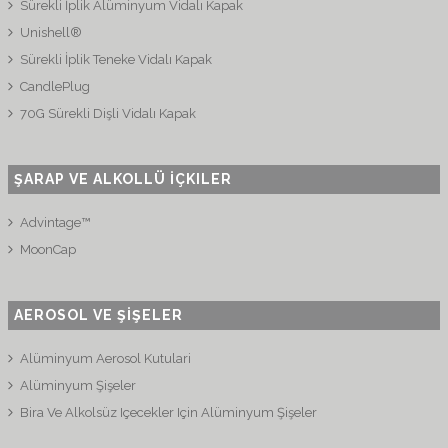
Sürekli İplik Alüminyum Vidalı Kapak
Unishell®
Sürekli İplik Teneke Vidalı Kapak
CandlePlug
70G Sürekli Dişli Vidalı Kapak
ŞARAP VE ALKOLLÜ İÇKILER
Advintage™
MoonCap
AEROSOL VE ŞİŞELER
Alüminyum Aerosol Kutulari
Alüminyum Şişeler
Bira Ve Alkolsüz Içecekler Için Alüminyum Şişeler