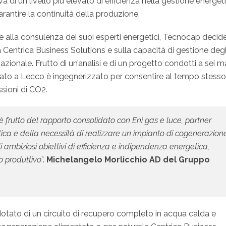
 di un livello più elevato di efficienza nella gestione energet
rantire la continuità della produzione.
 e alla consulenza dei suoi esperti energetici, Tecnocap decide
Centrica Business Solutions e sulla capacità di gestione degl
zionale. Frutto di un’analisi e di un progetto condotti a sei m
lato a Lecco è ingegnerizzato per consentire al tempo stesso
sioni di CO2.
è frutto del rapporto consolidato con Eni gas e luce, partner
etica e della necessità di realizzare un impianto di cogenerazion
i ambiziosi obiettivi di efficienza e indipendenza energetica,
o produttivo
”.
Michelangelo Morlicchio AD del Gruppo
 dotato di un circuito di recupero completo in acqua calda e