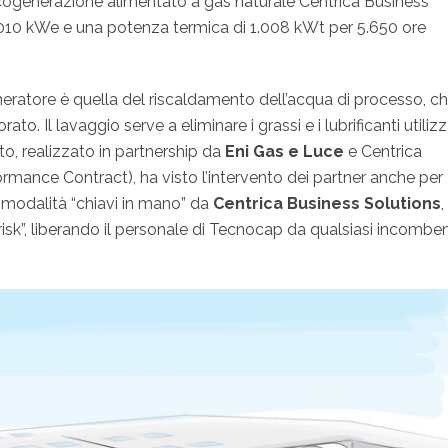
di cogenerazione alimentato a gas naturale Centrica Business
.010 kWe e una potenza termica di 1.008 kWt per 5.650 ore
eneratore è quella del riscaldamento dell’acqua di processo, c
to. Il lavaggio serve a eliminare i grassi e i lubrificanti utilizz
nto, realizzato in partnership da
Eni Gas e Luce
e Centrica
rmance Contract), ha visto l’intervento dei partner anche per
n modalità “chiavi in mano” da
Centrica Business Solutions
l-risk”, liberando il personale di Tecnocap da qualsiasi incombe