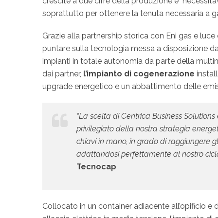
crescite a due cifre della produzione e necessitava
soprattutto per ottenere la tenuta necessaria a ga
Grazie alla partnership storica con Eni gas e luce
puntare sulla tecnologia messa a disposizione da 
impianti in totale autonomia da parte della multina
dai partner,
l’impianto di cogenerazione
instal
upgrade energetico e un abbattimento delle emis
“La scelta di Centrica Business Solutions 
privilegiato della nostra strategia energ
chiavi in mano, in grado di raggiungere gl
adattandosi perfettamente al nostro cicl
Tecnocap
Collocato in un container adiacente all’opificio e