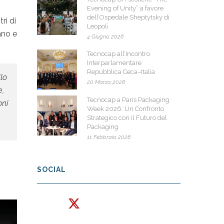
Evening of Unity” a favore
dell’Ospedale Sheptytsky di
ri di
Leopoli
ano e
4 Giugno, 2026
Tecnocap all’Incontro
Interparlamentare
Repubblica Ceca–Italia
llo
20 Marzo, 2026
e,
Tecnocap a Paris Packaging
oni
Week 2026: Un Confronto
Strategico con il Futuro del
Packaging
11 Febbraio, 2026
SOCIAL