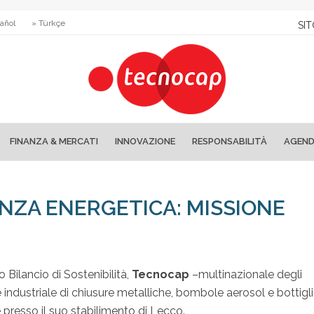
añol
» Türkçe
SIT
FINANZA & MERCATI
INNOVAZIONE
RESPONSABILITÀ
AGEN
ENZA ENERGETICA: MISSIONE
 Bilancio di Sostenibilità,
Tecnocap
–multinazionale degli
 industriale di chiusure metalliche, bombole aerosol e bottigli
 presso il suo stabilimento di Lecco.