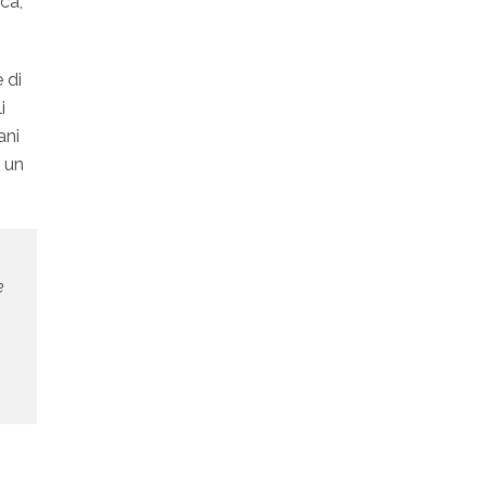
ica,
 di
i
ani
 un
e