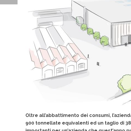
Oltre all’abbattimento dei consumi, l’azienda
900 tonnellate equivalenti ed un taglio di 3
importanti per un’azienda che quest’anno pub