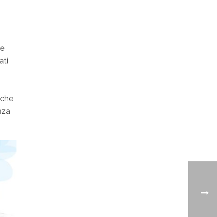
he
ati
, che
nza