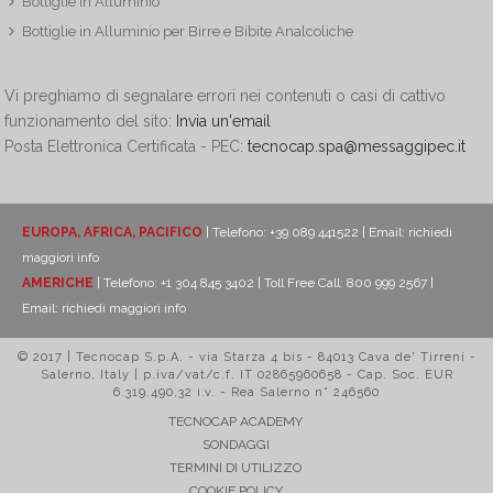
Bottiglie in Alluminio
Bottiglie in Alluminio per Birre e Bibite Analcoliche
Vi preghiamo di segnalare errori nei contenuti o casi di cattivo
funzionamento del sito:
Invia un'email
Posta Elettronica Certificata - PEC:
tecnocap.spa@messaggipec.it
EUROPA, AFRICA, PACIFICO
| Telefono: +39 089 441522 | Email:
richiedi
maggiori info
AMERICHE
| Telefono: +1 304 845 3402 | Toll Free Call: 800 999 2567 |
Email:
richiedi maggiori info
© 2017 | Tecnocap S.p.A. - via Starza 4 bis - 84013 Cava de' Tirreni -
Salerno, Italy | p.iva/vat/c.f. IT 02865960658 - Cap. Soc. EUR
6.319.490,32 i.v. - Rea Salerno n° 246560
TECNOCAP ACADEMY
SONDAGGI
TERMINI DI UTILIZZO
COOKIE POLICY