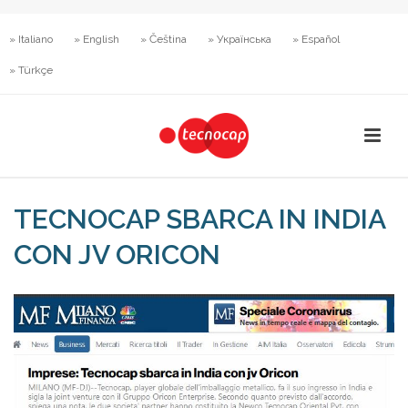
» Italiano
» English
» Čeština
» Українська
» Español
» Türkçe
TECNOCAP SBARCA IN INDIA
CON JV ORICON