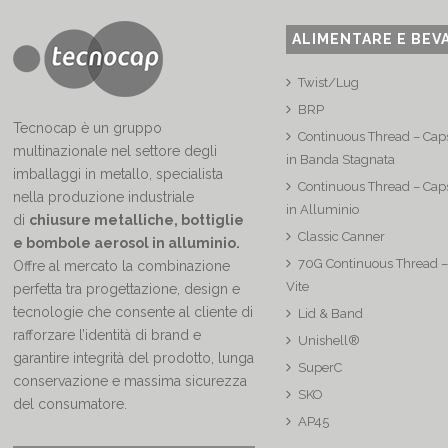
ALIMENTARE E BEV
Twist/Lug
BRP
Tecnocap è un gruppo
Continuous Thread – Caps
multinazionale nel settore degli
in Banda Stagnata
imballaggi in metallo, specialista
Continuous Thread – Caps
nella produzione industriale
in Alluminio
di
chiusure metalliche, bottiglie
Classic Canner
e bombole aerosol in alluminio.
70G Continuous Thread –
Offre al mercato la combinazione
Vite
perfetta tra progettazione, design e
tecnologie che consente al cliente di
Lid & Band
rafforzare l’identità di brand e
Unishell®
garantire integrità del prodotto, lunga
SuperC
conservazione e massima sicurezza
SKO
del consumatore.
AP45