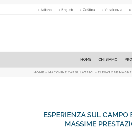
» Italiano
» English
» Čeština
» Українська
»
HOME
CHI SIAMO
PRO
HOME
»
MACCHINE CAPSULATRICI
»
ELEVATORE MAGNE
ESPERIENZA SUL CAMPO
MASSIME PRESTAZIO