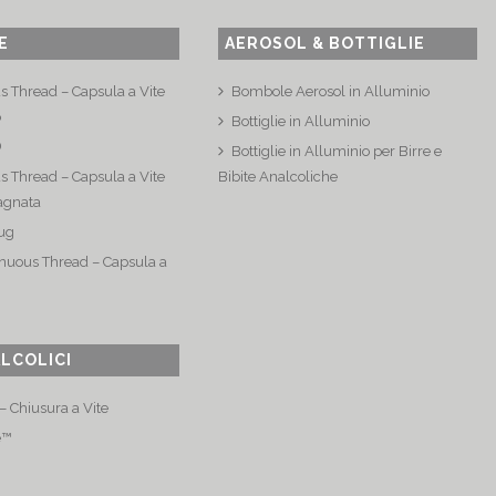
E
AEROSOL & BOTTIGLIE
s Thread – Capsula a Vite
Bombole Aerosol in Alluminio
o
Bottiglie in Alluminio
®
Bottiglie in Alluminio per Birre e
s Thread – Capsula a Vite
Bibite Analcoliche
agnata
ug
nuous Thread – Capsula a
ALCOLICI
 Chiusura a Vite
e™