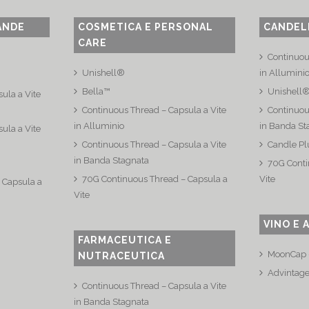
ANDE
COSMETICA E PERSONAL
CANDEL
CARE
Continuou
Unishell®
in Allumini
Bella™
Unishell
ula a Vite
Continuous Thread – Capsula a Vite
Continuou
in Alluminio
in Banda St
ula a Vite
Continuous Thread – Capsula a Vite
Candle Pl
in Banda Stagnata
70G Conti
70G Continuous Thread – Capsula a
Vite
 Capsula a
Vite
VINO E 
FARMACEUTICA E
MoonCap –
NUTRACEUTICA
Advintag
Continuous Thread – Capsula a Vite
in Banda Stagnata