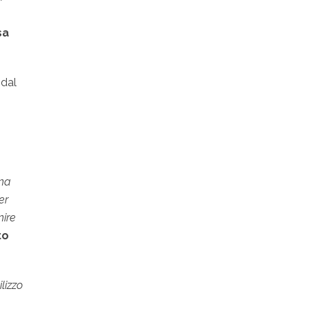
sa
dal
una
er
nire
to
lizzo