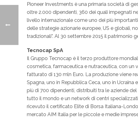
Pioneer Investments è una primaria società di ge
oltre 2.000 dipendenti, 360 dei quali impegnati ne
livello internazionale come uno dei più importanti g
delle strategie azionarie europee, US e globali, n
tradizionali”. Al 30 settembre 2015 il patrimonio 
Tecnocap SpA
Il Gruppo Tecnocap è il terzo produttore mondiale 
cosmetica, farmaceutica e nutraceutica, con un v
fatturato di 130 mln Euro. La produzione viene reali
Spagna, uno in Repubblica Ceca, uno in Ucraina e d
più di 700 dipendenti, distribuiti tra le aziende d
tutto il mondo e un network di centri specializza
ricevuto il certificato Elite di Borsa Italiana-L
mercato AIM Italia per le piccole e medie imprese