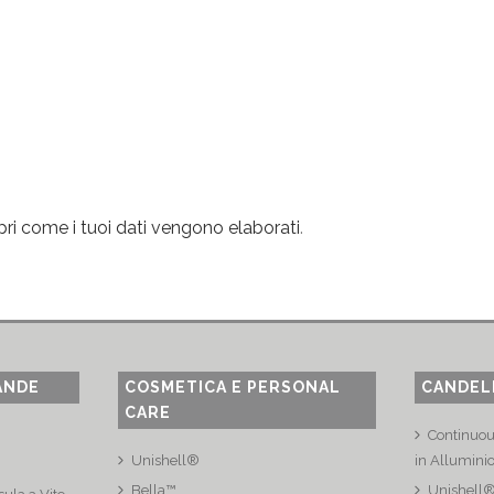
ri come i tuoi dati vengono elaborati
.
ANDE
COSMETICA E PERSONAL
CANDEL
CARE
Continuou
Unishell®
in Allumini
Bella™
Unishell