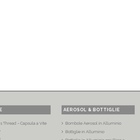
E
AEROSOL & BOTTIGLIE
s Thread – Capsula a Vite
Bombole Aerosol in Alluminio
o
Bottiglie in Alluminio
®