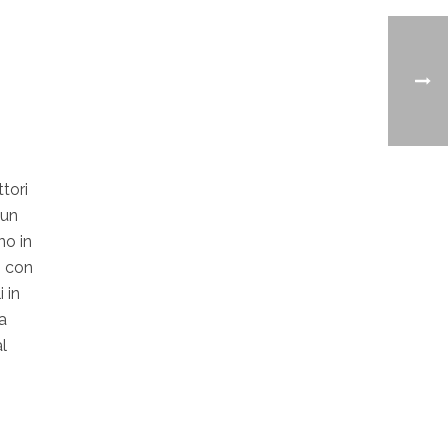
tori
 un
no in
) con
 in
a
l