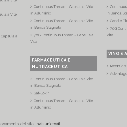
ula a Vite
Continuous Thread – Capsula a Vite
Continuou
in Alluminio
in Banda St
ula a Vite
Continuous Thread – Capsula a Vite
Candle Pl
in Banda Stagnata
70G Conti
70G Continuous Thread – Capsula a
Vite
 Capsula a
Vite
VINO E 
FARMACEUTICA E
MoonCap –
NUTRACEUTICA
Advintag
Continuous Thread – Capsula a Vite
in Banda Stagnata
Saf-Lok™
Continuous Thread – Capsula a Vite
in Alluminio
zionamento del sito:
Invia un'email