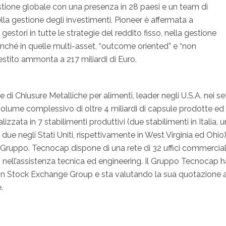
stione globale con una presenza in 28 paesi e un team di
lla gestione degli investimenti. Pioneer è affermata a
estori in tutte le strategie del reddito fisso, nella gestione
onché in quelle multi-asset, “outcome oriented” e “non
gestito ammonta a 217 miliardi di Euro.
di Chiusure Metalliche per alimenti, leader negli U.S.A. nei set
olume complessivo di oltre 4 miliardi di capsule prodotte ed
zzata in 7 stabilimenti produttivi (due stabilimenti in Italia, u
ue negli Stati Uniti, rispettivamente in West Virginia ed Ohio
el Gruppo. Tecnocap dispone di una rete di 32 uffici commerciali
ti nell’assistenza tecnica ed engineering. Il Gruppo Tecnocap h
ondon Stock Exchange Group e sta valutando la sua quotazione a
.