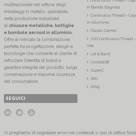
Continuous Thread – Caps
multinazionale nel settore degli
in Banda Stagnata
imballaggi in metallo, specialista
Continuous Thread – Caps
nella produzione industriale
in Alluminio
di
chiusure metalliche, bottiglie
Classic Canner
e bombole aerosol in alluminio.
70G Continuous Thread –
Offre al mercato la combinazione
Vite
perfetta tra progettazione, design e
tecnologie che consente al cliente di
Lid & Band
rafforzare l’identità di brand e
Unishell®
garantire integrità del prodotto, lunga
SuperC
conservazione e massima sicurezza
SKO
del consumatore.
AP45
SEGUICI
Vi preghiamo di segnalare errori nei contenuti o casi di cattivo fun