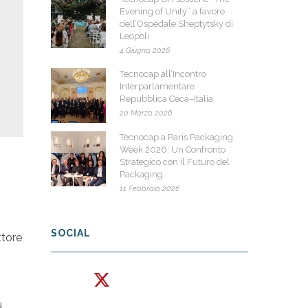
Evening of Unity” a favore
dell’Ospedale Sheptytsky di
Leopoli
4 Giugno, 2026
Tecnocap all’Incontro
Interparlamentare
Repubblica Ceca–Italia
20 Marzo, 2026
Tecnocap a Paris Packaging
Week 2026: Un Confronto
Strategico con il Futuro del
Packaging
11 Febbraio, 2026
SOCIAL
ttore
u