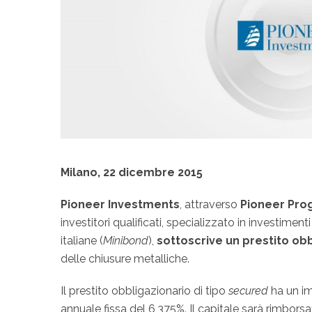
Milano, 22 dicembre 2015
Pioneer Investments
, attraverso
Pioneer Prog
investitori qualificati, specializzato in investimen
italiane (
Minibond
),
sottoscrive un prestito o
delle chiusure metalliche.
Il prestito obbligazionario di tipo
secured
ha un im
annuale fissa del 6,375%. Il capitale sarà rimborsa