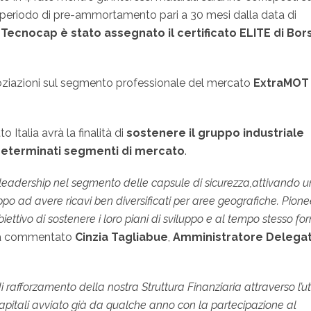
 periodo di pre-ammortamento pari a 30 mesi dalla data di
ecnocap è stato assegnato il certificato ELITE di Bor
oziazioni sul segmento professionale del mercato
ExtraMOT
 Italia avrà la finalità di
sostenere il gruppo industriale
n determinati segmenti di mercato
.
leadership nel segmento delle capsule di sicurezza,attivando 
ppo ad avere ricavi ben diversificati per aree geografiche. Pione
ettivo di sostenere i loro piani di sviluppo e al tempo stesso for
ha commentato
Cinzia Tagliabue
,
Amministratore Delega
i rafforzamento della nostra Struttura Finanziaria attraverso l’uti
Capitali avviato già da qualche anno con la partecipazione al