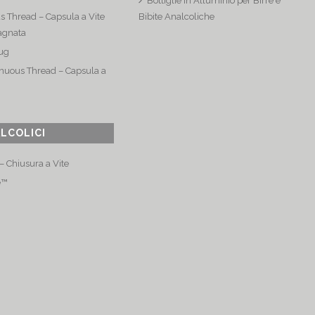
Bottiglie in Alluminio per Birre e
s Thread – Capsula a Vite
Bibite Analcoliche
agnata
ug
nuous Thread – Capsula a
ALCOLICI
 Chiusura a Vite
e™