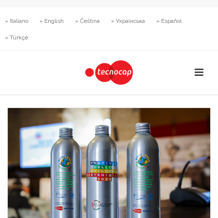
» Italiano
» English
» Čeština
» Українська
» Español
» Türkçe