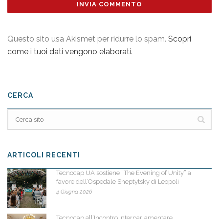
Questo sito usa Akismet per ridurre lo spam.
Scopri
come i tuoi dati vengono elaborati
.
CERCA
ARTICOLI RECENTI
Tecnocap UA sostiene “The Evening of Unity” a
favore dell’Ospedale Sheptytsky di Leopoli
4 Giugno, 2026
Tecnocap all’Incontro Interparlamentare