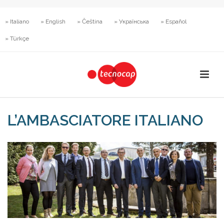
» Italiano
» English
» Čeština
» Українська
» Español
» Türkçe
L’AMBASCIATORE ITALIANO