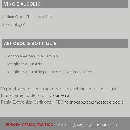
VINO E ALCOLICI
MoonCap – Chiusura a Vite
Advintage™
AEROSOL & BOTTIGLIE
Bombole Aerosol in Alluminio
Bottiglie in Alluminio
Bottiglie in Alluminio per Birre e Bibite Analcoliche
Vi preghiamo di segnalare errori nei contenuti o casi di cattivo
funzionamento del sito:
Invia un'email
Posta Elettronica Certificata - PEC:
tecnocap.spa@messaggipec.it
EUROPA, AFRICA, PACIFICO
| Telefono: +39 089 441522 | Email:
richiedi