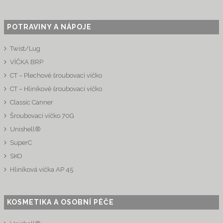
POTRAVINY A NÁPOJE
Twist/Lug
VÍČKA BRP
CT – Plechové šroubovací víčko
CT – Hliníkové šroubovací víčko
Classic Canner
Šroubovací víčko 70G
Unishell®
SuperC
SKO
Hliníková víčka AP 45
KOSMETIKA A OSOBNÍ PÉČE