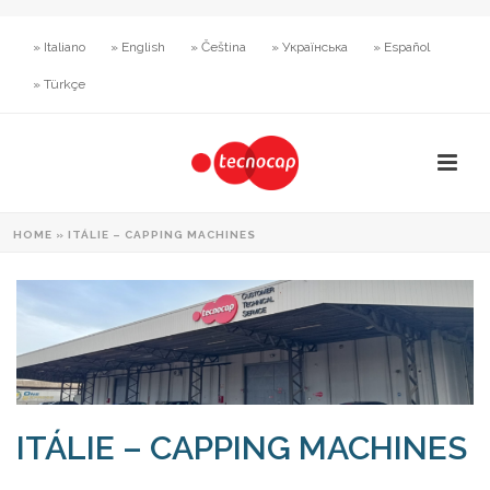
» Italiano
» English
» Čeština
» Українська
» Español
» Türkçe
HOME
»
ITÁLIE – CAPPING MACHINES
ITÁLIE – CAPPING MACHINES