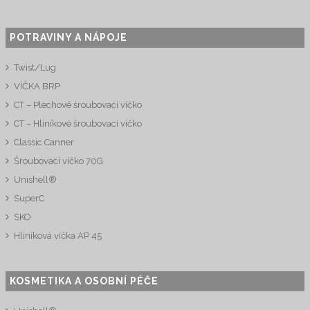
POTRAVINY A NÁPOJE
Twist/Lug
VÍČKA BRP
CT – Plechové šroubovací víčko
CT – Hliníkové šroubovací víčko
Classic Canner
Šroubovací víčko 70G
Unishell®
SuperC
SKO
Hliníková víčka AP 45
KOSMETIKA A OSOBNÍ PÉČE