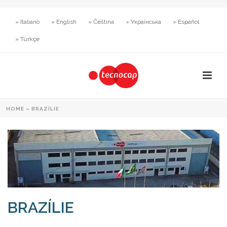
» Italiano
» English
» Čeština
» Українська
» Español
» Türkçe
HOME
»
BRAZÍLIE
BRAZÍLIE