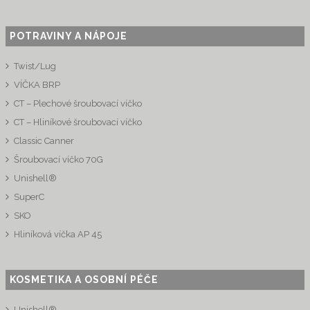
POTRAVINY A NÁPOJE
Twist/Lug
VÍČKA BRP
CT – Plechové šroubovací víčko
CT – Hliníkové šroubovací víčko
Classic Canner
Šroubovací víčko 70G
Unishell®
SuperC
SKO
Hliníková víčka AP 45
KOSMETIKA A OSOBNÍ PÉČE
Unishell®