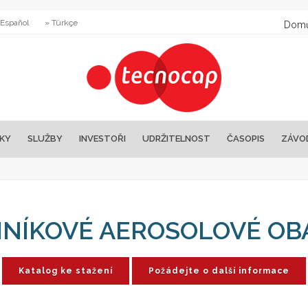
 Español
» Türkçe
Dom
KY
SLUŽBY
INVESTOŘI
UDRŽITELNOST
ČASOPIS
ZÁVO
INÍKOVÉ AEROSOLOVÉ OB
Katalog ke stažení
Požádejte o další informace