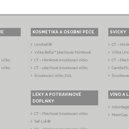
JE
KOSMETIKA A OSOBNÍ PÉČE
SVÍČKY
Unishell®
CT – Hliní
Víčka Bella™ plechová/hliníková
Víčka Uni
 víčko
CT – Hliníkové šroubovací víčko
CT – Plec
 víčko
CT – plechové šroubovací víčko
CandlePl
Šroubovací víčko 70G
Šroubovac
LÉKY A POTRAVINOVÉ
VÍNO A 
DOPLŇKY
Advintag
CT – Plechové šroubovací víčko
MoonCap
Saf-Lok®