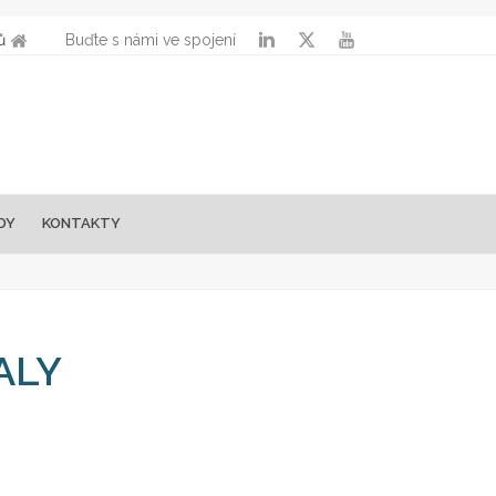
ů
Buďte s námi ve spojení
DY
KONTAKTY
ALY