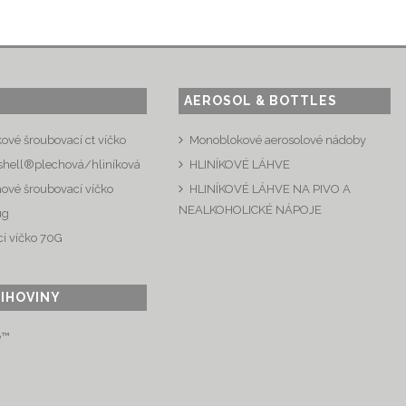
AEROSOL & BOTTLES
kové šroubovací ct víčko
Monoblokové aerosolové nádoby
shell®plechová/hliníková
HLINÍKOVÉ LÁHVE
hové šroubovací víčko
HLINÍKOVÉ LÁHVE NA PIVO A
NEALKOHOLICKÉ NÁPOJE
ug
í víčko 70G
LIHOVINY
e™