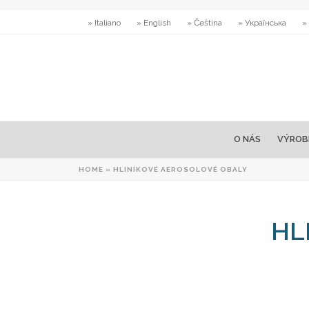
» Italiano
» English
» Čeština
» Українська
»
O NÁS
VÝROB
HOME
»
HLINÍKOVÉ AEROSOLOVÉ OBALY
HL