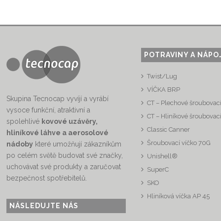
POTRAVINY A NÁPO
Twist/Lug
VÍČKA BRP
Skupina Tecnocap vyvíjí a vyrábí
CT – Plechové šroubovací
vysoce funkční, atraktivní a
CT – Hliníkové šroubovací
spolehlivé
kovové uzávěry,
Classic Canner
hliníkové láhve a aerosolové
Šroubovací víčko 70G
nádoby
které umožňují zákazníkům
po celém světě budovat své značky,
Unishell®
uchovávat své produkty a zaručovat
SuperC
bezpečnost spotřebitelů.
SKO
Hliníková víčka AP 45
NÁSLEDUJTE NÁS