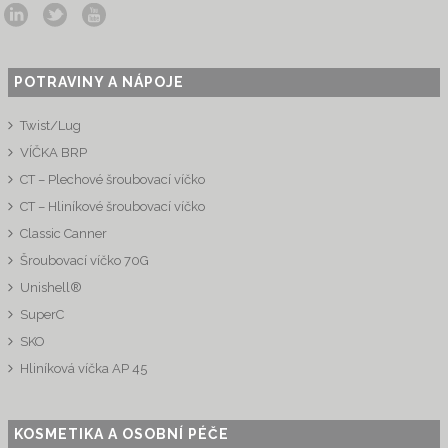
POTRAVINY A NÁPOJE
Twist/Lug
VÍČKA BRP
CT – Plechové šroubovací víčko
CT – Hliníkové šroubovací víčko
Classic Canner
Šroubovací víčko 70G
Unishell®
SuperC
SKO
Hliníková víčka AP 45
KOSMETIKA A OSOBNÍ PÉČE