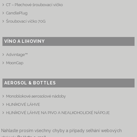
CT – Plechové šroubovací víčko
CandlePlug
Šroubovací víčko 70G
VÍNO A LIHOVINY
Advintage™
MoonCap
AEROSOL & BOTTLES
Monoblokové aerosolové nádoby
HLINÍKOVÉ LÁHVE
HLINÍKOVÉ LÁHVE NA PIVO A NEALKOHOLICKÉ NÁPOJE
Nahlaste prosím všechny chyby a případy selhání webových