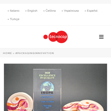
» Italiano
» English
» Čeština
» Українська
» Español
» Türkçe
HOME
»
#PACKAGINGINNOVATION