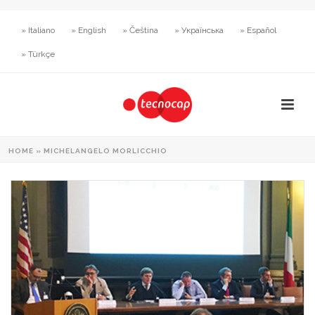
» Italiano
» English
» Čeština
» Українська
» Español
» Türkçe
HOME
»
MICHELANGELO MORLICCHIO