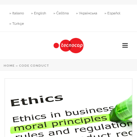
» Italiano
» English
» Čeština
» Українська
» Español
» Türkçe
HOME
»
CODE CONDUCT