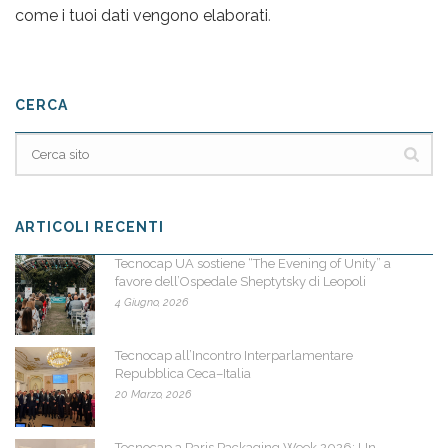
come i tuoi dati vengono elaborati
.
CERCA
ARTICOLI RECENTI
Tecnocap UA sostiene “The Evening of Unity” a
favore dell’Ospedale Sheptytsky di Leopoli
4 Giugno, 2026
Tecnocap all’Incontro Interparlamentare
Repubblica Ceca–Italia
20 Marzo, 2026
Tecnocap a Paris Packaging Week 2026: Un