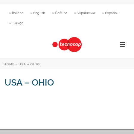
» Italiano
» English
» Čeština
» Українська
» Español
» Türkçe
HOME
»
USA – OHIO
USA – OHIO