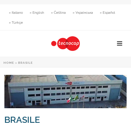
» Italiano
» English
» Čeština
» Українська
» Español
» Türkçe
HOME
»
BRASILE
BRASILE