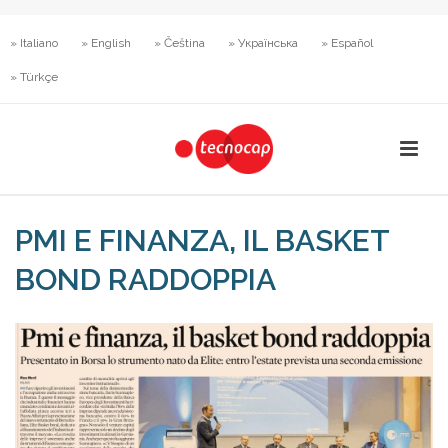
» Italiano
» English
» Čeština
» Українська
» Español
» Türkçe
PMI E FINANZA, IL BASKET
BOND RADDOPPIA