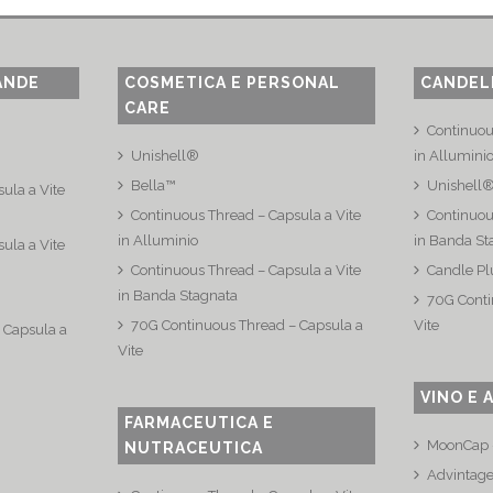
ANDE
COSMETICA E PERSONAL
CANDEL
CARE
Continuou
Unishell®
in Allumini
Bella™
Unishell
ula a Vite
Continuous Thread – Capsula a Vite
Continuou
in Alluminio
in Banda St
ula a Vite
Continuous Thread – Capsula a Vite
Candle Pl
in Banda Stagnata
70G Conti
70G Continuous Thread – Capsula a
Vite
 Capsula a
Vite
VINO E 
FARMACEUTICA E
MoonCap –
NUTRACEUTICA
Advintag