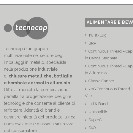
ALIMENTARE E BEV
Twist/Lug
BRP
Tecnocap è un gruppo
Continuous Thread – Caps
multinazionale nel settore degli
in Banda Stagnata
imballaggi in metallo, specialista
Continuous Thread – Caps
nella produzione industriale
in Alluminio
di
chiusure metalliche, bottiglie
Classic Canner
e bombole aerosol in alluminio.
70G Continuous Thread –
Offre al mercato la combinazione
Vite
perfetta tra progettazione, design e
tecnologie che consente al cliente di
Lid & Band
rafforzare l’identità di brand e
Unishell®
garantire integrità del prodotto, lunga
SuperC
conservazione e massima sicurezza
SKO
del consumatore.