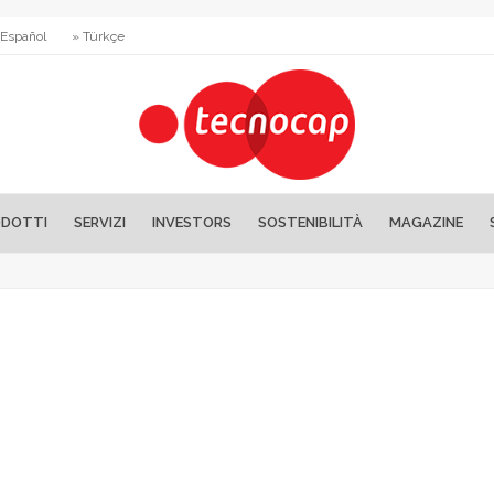
 Español
» Türkçe
DOTTI
SERVIZI
INVESTORS
SOSTENIBILITÀ
MAGAZINE