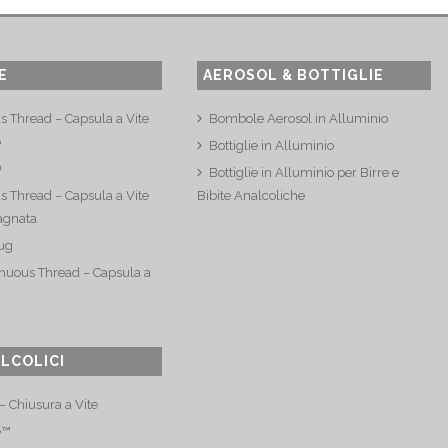
E
AEROSOL & BOTTIGLIE
s Thread – Capsula a Vite
Bombole Aerosol in Alluminio
o
Bottiglie in Alluminio
®
Bottiglie in Alluminio per Birre e
s Thread – Capsula a Vite
Bibite Analcoliche
agnata
ug
nuous Thread – Capsula a
ALCOLICI
 Chiusura a Vite
e™