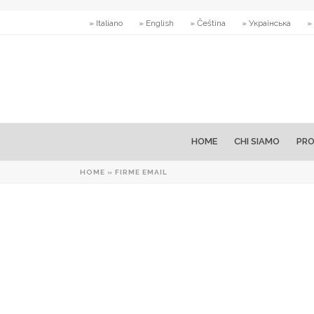
» Italiano
» English
» Čeština
» Українська
»
HOME
CHI SIAMO
PRO
HOME
»
FIRME EMAIL