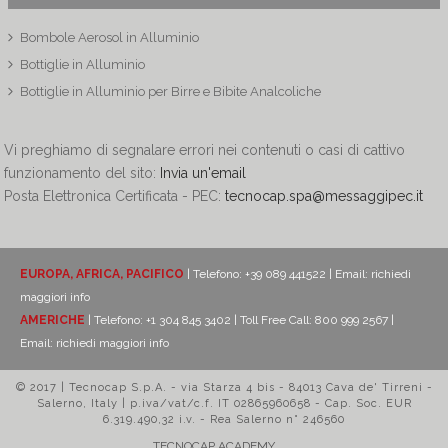
Bombole Aerosol in Alluminio
Bottiglie in Alluminio
Bottiglie in Alluminio per Birre e Bibite Analcoliche
Vi preghiamo di segnalare errori nei contenuti o casi di cattivo
funzionamento del sito:
Invia un'email
Posta Elettronica Certificata - PEC:
tecnocap.spa@messaggipec.it
EUROPA, AFRICA, PACIFICO
| Telefono: +39 089 441522 | Email:
richiedi
maggiori info
AMERICHE
| Telefono: +1 304 845 3402 | Toll Free Call: 800 999 2567 |
Email:
richiedi maggiori info
© 2017 | Tecnocap S.p.A. - via Starza 4 bis - 84013 Cava de' Tirreni -
Salerno, Italy | p.iva/vat/c.f. IT 02865960658 - Cap. Soc. EUR
6.319.490,32 i.v. - Rea Salerno n° 246560
TECNOCAP ACADEMY