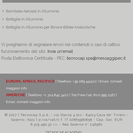
Bombole Aerosol in Alluminio
Bottiglie in Alluminio
Bottiglie in Alluminio per Birre e Bibite Analcoliche
Vi preghiamo di segnalare errori nei contenuti o casi di cattivo
funzionamento del sito:
Invia un'email
Posta Elettronica Certificata - PEC:
tecnocap.spa@messaggipec.it
EUROPA, AFRICA, PACIFICO
| Telefono: +39 089 441522 | Email:
richiedi
maggiori info
AMERICHE
| Telefono: +1 304 845 3402 | Toll Free Call: 800 999 2567 |
Email:
richiedi maggiori info
© 2017 | Tecnocap S.p.A. - via Starza 4 bis - 84013 Cava de' Tirreni -
Salerno, Italy | p.iva/vat/c.f. IT 02865960658 - Cap. Soc. EUR
6.319.490,32 i.v. - Rea Salerno n° 246560
TECNOCAP ACADEMY