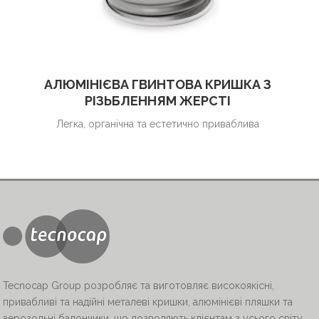
АЛЮМІНІЄВА ГВИНТОВА КРИШКА З
РІЗЬБЛЕННЯМ ЖЕРСТІ
Легка, органічна та естетично приваблива
Tecnocap Group розробляє та виготовляє високоякісні,
привабливі та надійні металеві кришки, алюмінієві пляшки та
аерозольні балончики, що дозволяють клієнтам з усього світу