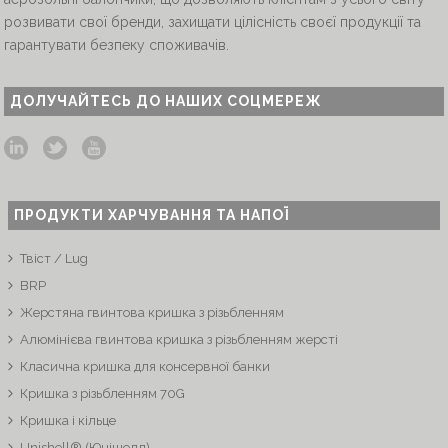
розвивати свої бренди, захищати цілісність своєї продукції та
гарантувати безпеку споживачів.
ДОЛУЧАЙТЕСЬ ДО НАШИХ СОЦМЕРЕЖ
ПРОДУКТИ ХАРЧУВАННЯ ТА НАПОЇ
Твіст / Lug
BRP
Жерстяна гвинтова кришка з різьбленням
Алюмінієва гвинтова кришка з різьбленням жерсті
Класична кришка для консервної банки
Кришка з різьбленням 70G
Кришка і кільце
Unishell® (Юнішелл)