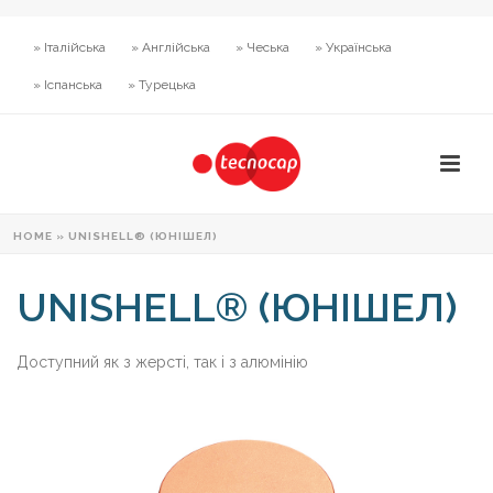
» Італійська
» Англійська
» Чеська
» Українська
» Іспанська
» Турецька
HOME
»
UNISHELL® (ЮНІШЕЛ)
UNISHELL® (ЮНІШЕЛ)
Доступний як з жерсті, так і з алюмінію