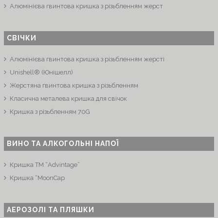
Алюмінієва гвинтова кришка з різьбленням жерст
СВІЧКИ
Алюмінієва гвинтова кришка з різьбленням жерсті
Unishell® (Юнішелл)
Жерстяна гвинтова кришка з різьбленням
Класична металева кришка для свічок
Кришка з різьбленням 70G
ВИНО ТА АЛКОГОЛЬНІ НАПОЇ
Кришка ТМ “Advintage”
Кришка “MoonCap
АЕРОЗОЛІ ТА ПЛЯШКИ