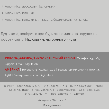
Алюмінієві аерозольні балончики
Алюмінієві пляшки
Алюмінієві пляшки для пива та безалкогольних напоїв
Будь ласка, повідомте про будь-які помилки та порушення
роботи сайту:
Надіслати електронного листа
ЄВРОПА, АФРИКА, ТИХООКЕАНСЬКИЙ РЕГІОН
| Телефон: +39 089
441522 | Email:
bilgi talebi
АМЕРИКА
| Телефон: +1 304 845 3402 | Безкоштовний виклик: 800 999
2567 | Електронна пошта:
bilgi talebi
© 2017 | Tecnocap S.p.A. - via Starza 4 bis - 84013 Cava de' Tirreni -
Salerno, Italy | p.iva/vat/c.f. IT 02865960658 - Cap. Soc. EUR
6.319.490,32 i.v. - Rea Salerno n° 246560
Академія “Tecnocap”
Дослідження