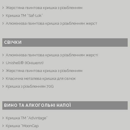
Жерстяна гвинтова кришка з різьбленням
Кришка ТМ “Saf-Lok”
Алюмінієва гвинтова кришка з різьбленням жерст
СВІЧКИ
Алюмінієва гвинтова кришка з різьбленням жерсті
Unishell® (Юнішелл)
Жерстяна гвинтова кришка з різьбленням
Класична металева кришка для свічок
Кришка з різьбленням 70G
ВИНО ТА АЛКОГОЛЬНІ НАПОЇ
Кришка ТМ “Advintage”
Кришка “MoonCap