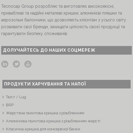
Tecnocap Group розробляє та виготовляє високоякісні,
привабливі та надійні металеві кришки, алюмінієві пляшки та
аерозольні балончики, що дозволяють клієнтам з усього світу
розвивати свої бренди, захищати цілісність своєї продукції та
гарантувати безпеку споживачів.
ДОЛУЧАЙТЕСЬ ДО НАШИХ СОЦМЕРЕЖ
ПРОДУКТИ ХАРЧУВАННЯ ТА НАПОЇ
Твіст / Lug
BRP
Жерстяна гвинтова кришка з різьбленням
Алюмінієва гвинтова кришка з різьбленням жерсті
Класична кришка для консервної банки