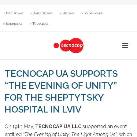
» Італійська
» Англійська
» Чеська
» Українська
» Іспанська
» Турецька
TECNOCAP UA SUPPORTS
“THE EVENING OF UNITY”
FOR THE SHEPTYTSKY
HOSPITAL IN LVIV
On 19th May,
TECNOCAP UA LLC
supported an event
entitled
“The Evening of Unity: The Light Among Us”
, which