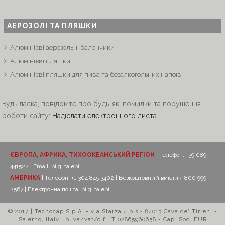
АЕРОЗОЛІ ТА ПЛЯШКИ
Алюмінієві аерозольні балончики
Алюмінієві пляшки
Алюмінієві пляшки для пива та безалкогольних напоїв
Будь ласка, повідомте про будь-які помилки та порушення
роботи сайту:
Надіслати електронного листа
ЄВРОПА, АФРИКА, ТИХООКЕАНСЬКИЙ РЕГІОН
| Телефон: +39 089
441522 | Email:
bilgi talebi
АМЕРИКА
| Телефон: +1 304 845 3402 | Безкоштовний виклик: 800 999
2567 | Електронна пошта:
bilgi talebi
© 2017 | Tecnocap S.p.A. - via Starza 4 bis - 84013 Cava de' Tirreni -
Salerno, Italy | p.iva/vat/c.f. IT 02865960658 - Cap. Soc. EUR